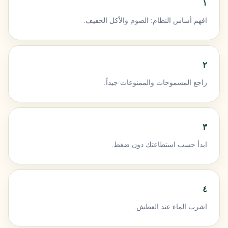
١
افهم أساس النظام: الصوم والأكل الخفيف.
٢
راجع المسموحات والممنوعات جيداً.
٣
ابدأ حسب استطاعتك دون ضغط.
٤
اشرب الماء عند العطش.