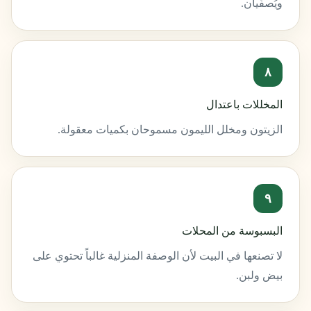
ويُصفّيان.
٨
المخللات باعتدال
الزيتون ومخلل الليمون مسموحان بكميات معقولة.
٩
البسبوسة من المحلات
لا تصنعها في البيت لأن الوصفة المنزلية غالباً تحتوي على
بيض ولبن.