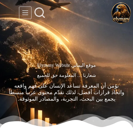
موقع اليماني Elymany Website
شعارنا … المعلومة حق للجميع
نؤمن أن المعرفة تساعد الإنسان على فهم واقعه
واتخاذ قرارات أفضل، لذلك نقدّم محتوى عربياً مبسطاً
يجمع بين البحث، التجربة، والمصادر الموثوقة.