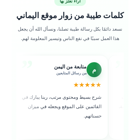
آراء نعتز بها
كلمات طيبة من زوار موقع اليماني
نسعد دائمًا بكل رسالة طيبة تصلنا، ونسأل الله أن يجعل
هذا العمل سببًا في نفع الناس وتيسير المعلومة لهم.
متابعة من اليمن
قا
م
ق
من رسائل المتابعين
متا
★★★★
★★★★★
مات
شرح بسيط ومحتوى مرتب، ربنا يبارك في
موقع اليم
ظمة.
القائمين على الموقع ويجعله في ميزان
قريبة من 
حسناتهم.
للمعلومة 