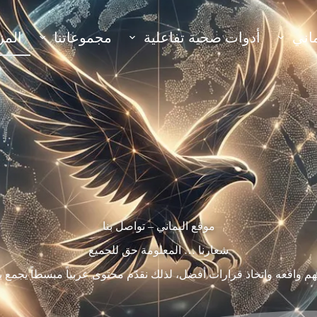
اني
أدوات صحية تفاعلية
مجموعاتنا
المز
موقع اليماني – تواصل بنا
شعارنا … المعلومة حق للجميع
 واقعه واتخاذ قرارات أفضل، لذلك نقدّم محتوى عربياً مبسطاً يجمع بي