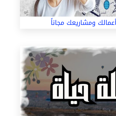
عمالك ومشاريعك مجاناً