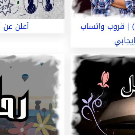
مجموعة موقع اليماني (Groups) | قروب واتساب
أعلن عن أ
يجابي