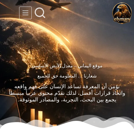
موقع اليماني – معدل الأيض الأساسي
شعارنا … المعلومة حق للجميع
نؤمن أن المعرفة تساعد الإنسان على فهم واقعه
واتخاذ قرارات أفضل، لذلك نقدّم محتوى عربياً مبسطاً
يجمع بين البحث، التجربة، والمصادر الموثوقة.