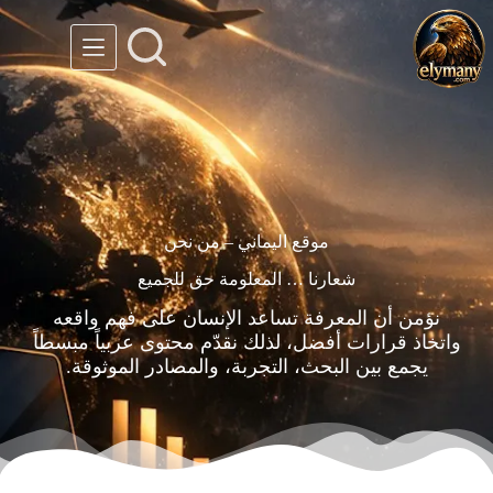
موقع اليماني – من نحن
شعارنا … المعلومة حق للجميع
نؤمن أن المعرفة تساعد الإنسان على فهم واقعه
واتخاذ قرارات أفضل، لذلك نقدّم محتوى عربياً مبسطاً
يجمع بين البحث، التجربة، والمصادر الموثوقة.