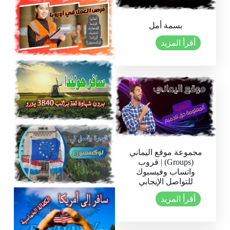
بسمة أمل
أقرأ المزيد
استكشف علامات تجارية أسطورية أفضل 10
ساعات فاخرة في العالم
أفضل 6 مواقع للبحث عن فرص العمل في
أوروبا دليلك الشامل لتحقيق حلمك الوظيفي
مجموعة موقع اليماني
(Groups) | قروب
واتساب وفيسبوك
سافر إلى هولندا بدون شهادة لغة ولا حساب
بنكي براتب 4000 يورو
للتواصل الإيجابي
أقرأ المزيد