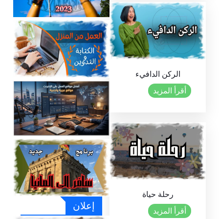
الهجرة والعمل في لوكسمبورغ عبر عقد
عمل مجاني وبدون تكاليف 2025
سافر إلى أمريكا من خلال برنامج الكفالة
الخماسية دليل شامل بتحديث 2024
الركن الدافيء
أقرأ المزيد
العمل من المنزل في مجال الكتابة والتدوين
2024
أفضل مواقع العمل على الإنترنت 2026 |
مواقع عربية وأجنبية موثوقة
رحلة حياة
إعلان
أقرأ المزيد