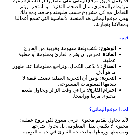
قد يعمل فريق موقع اليماني على مشاريع أو أقسام فرعية
مرتبطة بالمحتوى، مثل الصحة، التقنية، أو المتجر، ويتم
التعامل مع كل مشروع حسب طبيعته وهدفه. ومع ذلك
يبقى موقع اليماني هو المنصة الأساسية التي تجمع أعمالنا
ومقالاتنا وتجاربنا.
قيمنا
الوضوح:
نكتب بلغة مفهومة وقريبة من القارئ.
الفائدة:
نحرص أن يخرج القارئ بمعلومة أو خطوة
عملية.
الصدق:
لا ندّعي الكمال، ونراجع معلوماتنا عند ظهور
ما هو أدق.
التجربة:
نؤمن أن التجربة العملية تضيف قيمة لا
تقدمها المعلومات المنسوخة.
احترام القارئ:
نراعي وقت الزائر ونحاول تقديم
محتوى مرتباً وواضحاً.
لماذا موقع اليماني؟
لأننا نحاول تقديم محتوى عربي متنوع لكن بروح عملية؛
محتوى لا يكتفي بنقل المعلومة، بل يحاول شرحها
وتبسيطها وربطها بما يحتاجه القارئ في حياته اليومية.