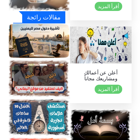
أقرأ المزيد
مقالات رائجة
أعلن عن أعمالك
ومشاريعك مجاناً
تأشيرة دخول مصر لليمنيين 2026: الشروط
الجديدة، الإجراءات، ونصائح مهمة قبل
أقرأ المزيد
السفر
مجموعة موقع اليماني شبكة خدمات متكاملة
للحياة والعمل والسفر 2026 Elymany
group