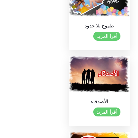
طموح بلا حدود
أقرأ المزيد
الأصدقاء
أقرأ المزيد