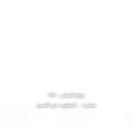
اني
أدوات صحية تفاعلية
مجموعاتنا
المز
موقع اليماني – 404
شعارنا … المعلومة حق للجميع
 واقعه واتخاذ قرارات أفضل، لذلك نقدّم محتوى عربياً مبسطاً يجمع بي