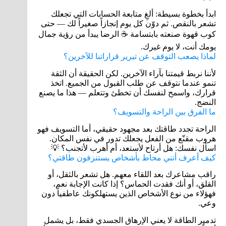
ابدأ بخطوة بسيطة: ألغِ متابعة الحسابات التي تجعلك
تشعر بالنقص. ثم دوّن كل يوم إنجازاً صغيراً لك — حتى
كوب قهوة صنعته بابتسامة ☕ الرضا يبدأ من رؤية جمال
يومك أنت، لا يوم غيرك.
لماذا يصعب التوقف عن تبرير قراراتنا للآخرين؟
لأننا نربط قيمتنا بآراء الآخرين. لكن الحقيقة أن الثقة
تنمو عندما نتوقف عن طلب القبول من الجميع. اتخذ
قرارك، واسمح لنفسك أن تخطئ وتتعلم — هذا ما يصنع
النضج.
ما الفرق بين الراحة والتسويف؟
الراحة تجدد طاقتك بعد مجهود حقيقي، أما التسويف فهو
هروب مقنّع من الفعل يجعلك تدور في نفس المكان.
اسأل نفسك: هل أرتاح لأستعد، أم أهرب لأتجنب؟ 💡
كيف أعرف أنني محاط بأشخاص يستنزفون طاقتي؟
راقب مشاعرك بعد اللقاء معهم. هل تشعر بالثقل، أو
القلق، أو أنك فقدت الحماس؟ إذا كانت الإجابة نعم،
فهؤلاء من نوع الأشخاص الذين يستهلكونك عاطفياً دون
وعي.
تدمير الطاقة لا يعني الإرهاق الجسدي فقط، بل يشمل