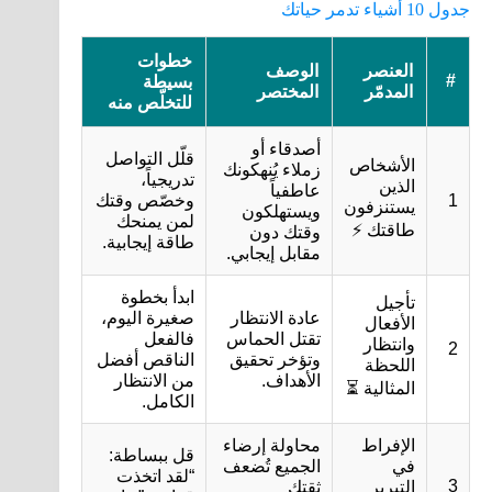
جدول 10 أشياء تدمر حياتك
خطوات
العنصر
الوصف
#
بسيطة
المدمّر
المختصر
للتخلّص منه
أصدقاء أو
قلّل التواصل
الأشخاص
زملاء يُنهكونك
تدريجياً،
الذين
عاطفياً
1
وخصّص وقتك
يستنزفون
ويستهلكون
لمن يمنحك
طاقتك ⚡
وقتك دون
طاقة إيجابية.
مقابل إيجابي.
ابدأ بخطوة
تأجيل
عادة الانتظار
صغيرة اليوم،
الأفعال
تقتل الحماس
فالفعل
وانتظار
2
وتؤخر تحقيق
الناقص أفضل
اللحظة
الأهداف.
من الانتظار
المثالية ⏳
الكامل.
الإفراط
محاولة إرضاء
قل ببساطة:
في
الجميع تُضعف
“لقد اتخذت
3
التبرير
ثقتك