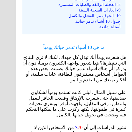
8- العجلة الزائفة والطلبات المستمرة
9- العادات الصحية السيئة
10- الخوف من الفشل والكسل
جدول 10 أشياء تدمر حياتك
أسئلة شائعة
ما هي 10 أشياء تدمر حياتك يومياً
هل شعرت يوماً أنك تبذل كل جهدك، لكنك لا ترى النتائج
التي تنتظرها؟ هذا شعور يواجهه الكثيرون يومياً، دون أن
يدركوا أن هناك أشياء تدمر حياتك بصمت. بعض هذه
العوامل أشخاص مستنزفون للطاقة، عادات سلبية، أو
أفكار تمنعك من التقدم والنمو.
على سبيل المثال، ليلى كانت تستمع يومياً لشكاوى
صديقتها، حتى شعرت بالإرهاق وفقدت الحافز للعمل
والتطور. وفي المقابل، واجهت أوفرا وينفري تحديات
كبيرة في طفولتها، لكنها ركزت على ما يمكنها التحكم
فيه ونجحت في تحويل حياتها بالكامل.
تشير الدراسات إلى أن
70
٪
من الأشخاص الذين لا