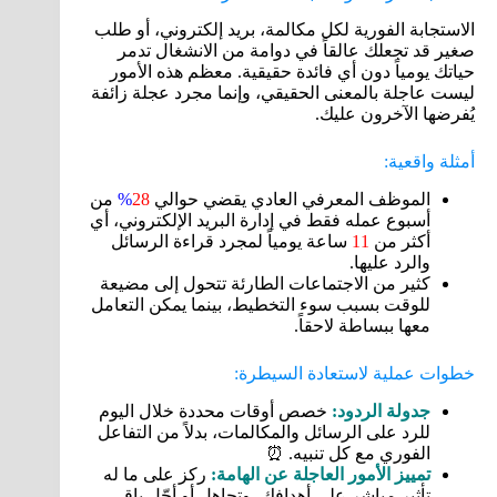
الاستجابة الفورية لكل مكالمة، بريد إلكتروني، أو طلب
صغير قد تجعلك عالقاً في دوامة من الانشغال تدمر
حياتك يومياً دون أي فائدة حقيقية. معظم هذه الأمور
ليست عاجلة بالمعنى الحقيقي، وإنما مجرد عجلة زائفة
يُفرضها الآخرون عليك.
أمثلة واقعية:
الموظف المعرفي العادي يقضي حوالي
28
%
من
أسبوع عمله فقط في إدارة البريد الإلكتروني، أي
أكثر من
11
ساعة يومياً لمجرد قراءة الرسائل
والرد عليها.
كثير من الاجتماعات الطارئة تتحول إلى مضيعة
للوقت بسبب سوء التخطيط، بينما يمكن التعامل
معها ببساطة لاحقاً.
خطوات عملية لاستعادة السيطرة:
جدولة الردود:
خصص أوقات محددة خلال اليوم
للرد على الرسائل والمكالمات، بدلاً من التفاعل
الفوري مع كل تنبيه. ⏰
تمييز الأمور العاجلة عن الهامة:
ركز على ما له
تأثير مباشر على أهدافك، وتجاهل أو أجّل باقي