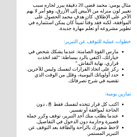
مثال يومي: محمد قضى 20 دقيقة يبرر لجاره سبب
تغيير لون منزله من الأبيض إلى الأزرق، وهو أمر لا يهم
الآخر على الإطلاق. كان هدف محمد الحصول على
الموافقة، لكنه فقد وقتاً ثميناً كان يمكن استثماره في
تطوير مشروعه أو تعلم مهارة جديدة.
خطوات عملية للتوقف عن التبرير:
مارس القوة الصامتة: عندما يشكك شخص في
خياراتك، اكتفي بالرد ببساطة: “لقد اتخذت
قراري، نهاية النقاش.”
ركز على اتخاذ القرارات لنفسك وليس للآخرين.
حدد أولوياتك اليومية، وقلل من الوقت الذي
تقضيه في شرح تصرفاتك.
تمارين يومية:
اكتب كل قرار تتخذه لنفسك فقط 📓، دون
الحاجة لموافقة أو تفسير.
عندما يطلب منك أحد التبرير، توقف وكرر جملة
قصيرة وحازمة دون الدخول في التفاصيل.
لاحظ شعورك بالراحة والطاقة بعد التوقف عن
التبرير المستمر.