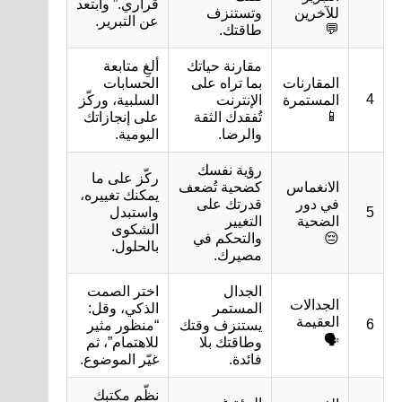
قراري.” وابتعد
للآخرين
وتستنزف
عن التبرير.
💬
طاقتك.
مقارنة حياتك
ألغِ متابعة
المقارنات
بما تراه على
الحسابات
4
المستمرة
الإنترنت
السلبية، وركّز
📱
تُفقدك الثقة
على إنجازاتك
والرضا.
اليومية.
رؤية نفسك
ركّز على ما
الانغماس
كضحية تُضعف
يمكنك تغييره،
في دور
قدرتك على
5
واستبدل
الضحية
التغيير
الشكوى
😔
والتحكم في
بالحلول.
مصيرك.
الجدال
اختر الصمت
الجدالات
المستمر
الذكي، وقل:
العقيمة
6
يستنزف وقتك
“منظور مثير
🗣️
وطاقتك بلا
للاهتمام”، ثم
فائدة.
غيّر الموضوع.
نظّم مكتبك