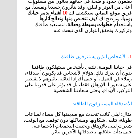
يضعون حدود واضحة في حياتهم يعانون من مستويات
أعلى من التوتر والقلق، وقد يتأثرون جسدياً ونفسياً. مع
فريق موقع اليماني سنكشف لك
10
أشياء تدمر حياتك
يومياً
، ونوضح لك
كيف تتخلص منها وتعالج آثارها
باستخدام
خطوات بسيطة وفعالة
، لتستعيد طاقتك
وتركيزك وتحقق التوازن الذي تبحث عنه.
1-
الأشخاص الذين يستنزفون طاقتك
في حياتنا اليومية، نلتقي بأشخاص يستهلكون طاقتنا
بدون أن ندرك ذلك. هؤلاء الأشخاص قد يكونون أصدقاء،
زملاء في العمل، أو حتى أفراد العائلة. تأثيرهم لا يقتصر
على شعورنا بالإرهاق فقط، بل قد يؤثر على قدرتنا على
التركيز، الإبداع، وحتى سعادتنا الشخصية.
الأصدقاء المستنزفون للطاقة:
مثال: ليلى كانت تتحدث مع صديقتها كل مساء لساعات
طويلة، تتلقى شكاويها ومشاكلها دون توقف. مع الوقت،
شعرت ليلى بالإرهاق وتجنبت التجمعات الاجتماعية،
حتى بدأت علاقتها بأصدقائها الآخرين تتأثر.