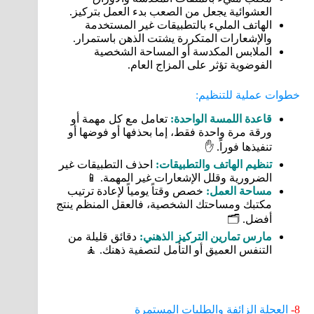
العشوائية يجعل من الصعب بدء العمل بتركيز.
الهاتف المليء بالتطبيقات غير المستخدمة
والإشعارات المتكررة يشتت الذهن باستمرار.
الملابس المكدسة أو المساحة الشخصية
الفوضوية تؤثر على المزاج العام.
خطوات عملية للتنظيم:
قاعدة اللمسة الواحدة:
تعامل مع كل مهمة أو
ورقة مرة واحدة فقط، إما بحذفها أو فوضها أو
تنفيذها فوراً. ✋
تنظيم الهاتف والتطبيقات:
احذف التطبيقات غير
الضرورية وقلل الإشعارات غير المهمة. 📱
مساحة العمل:
خصص وقتاً يومياً لإعادة ترتيب
مكتبك ومساحتك الشخصية، فالعقل المنظم ينتج
أفضل. 🗂️
مارس تمارين التركيز الذهني:
دقائق قليلة من
التنفس العميق أو التأمل لتصفية ذهنك. 🧘
8-
العجلة الزائفة والطلبات المستمرة