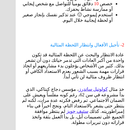
خصص
10
دقائق يومياً للتواصل مع شخص إيجابي
أو ممارسة نشاط يحفزك.
استخدم إيموجي 🙂 عند تذكير نفسك بإنجاز صغير
أو لحظة إيجابية خلال اليوم.
2-
تأجيل الأفعال وانتظار اللحظة المثالية
عادة الانتظار والبحث عن اللحظة المثالية قد تكون
واحدة من أكبر العادات التي تدمر حياتك دون أن تشعر
بذلك. كثير من الأشخاص يؤجلون بدء مشاريعهم أو اتخاذ
قرارات مهمة بسبب الشعور بعدم الاستعداد الكافي أو
انتظار ظروف مثالية لن تأتي أبداً.
خذ مثال
كولونيل ساندرز
، مؤسس دجاج كنتاكي، الذي
بدأ مشروعه في سن 62، رغم كونه مفلساً ويعيش على
الضمان الاجتماعي. تم رفض فكرته عدة مرات، لكنه لم
ينتظر حتى يشعر بالاستعداد التام، ونجح أخيراً في بناء
إمبراطوريته. كذلك
ستيف جوبز
لم ينتظر موافقة
الجميع على تصميمات أبل، بل بدأ العمل بثقة واتخذ
قراراته دون تبريرات مطولة.