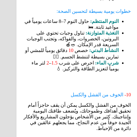
خطوات يومية بسيطة لتحسين الصحة:
النوم المنتظم:
حاول النوم 7–8 ساعات يومياً في
مواعيد ثابتة. 🛌
التغذية المتوازنة:
تناول وجبات تحتوي على
البروتين، الخضروات، والفواكه، وتجنب الوجبات
السريعة قدر الإمكان. 🥗🍎
النشاط البدني:
خصص
10
دقائق يومياً للمشي أو
تمارين بسيطة لتنشط الجسم. 🏃‍♂️
شرب الماء:
احرص على شرب
1.5
–
2
لتر ماء
يومياً لتعزيز الطاقة والتركيز. 💧
10-
الخوف من الفشل والكسل
الخوف من الفشل والكسل يمكن أن يقف حاجزاً أمام
تحقيق أهدافك وطموحاتك، ويُضعف طاقتك اليومية
وإنتاجيتك. كثير من الأشخاص يؤجلون المشاريع والأفكار
الجيدة خوفاً من عدم النجاح، مما يجعلهم عالقين في
دائرة من الإحباط.