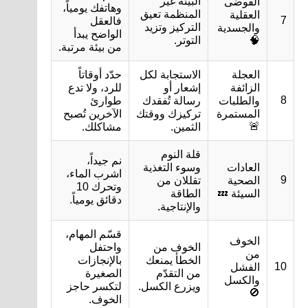
البيئة غير
الفوضى
وهاتفك يومياً،
المنظمة تعيق
العقلية
7
فالعقل
التركيز وتزيد
والجسدية
الواضح يبدأ
🧠
التوتر.
من بيئة مرتبة.
العجلة
الاستجابة لكل
حدّد أوقاتاً
الزائفة
إشعار أو
للرد، ولا تدع
8
والطلبات
رسالة تُفقدك
طوارئ
المستمرة
تركيزك ووقتك
الآخرين تُصبح
🚨
الثمين.
مشاكلك.
قلة النوم
نم جيداً،
العادات
وسوء التغذية
اشرب الماء،
9
الصحية
تقللان من
وتحرك 10
السيئة 💤
الطاقة
دقائق يومياً.
والإنتاجية.
قسّم المهام،
الخوف
الخوف من
واحتفل
من
الخطأ يمنعك
بالإنجازات
10
الفشل
من التقدّم
الصغيرة
والكسل
ويزرع الكسل.
لتكسر حاجز
🚫
الخوف.