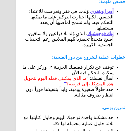
قصص ملهمة:
أوبرا وينفري
وُلدت في فقر وتعرضت للاعتداء
الجنسي، لكنها اختارت التركيز على ما يمكنها
التحكم فيه، ولم تسمح لماضيها أن يحدد
مستقبلها.
نيك فوجيشيك
، الذي وُلد بلا ذراعين ولا ساقين،
أصبح متحدثاً تحفيزياً يُلهم الملايين رغم التحديات
الجسدية الكبيرة.
خطوات عملية للخروج من دور الضحية:
توقف عن تكرار قصصك الحزينة 📌 وركز على ما
يمكنك التحكم فيه الآن.
اسأل نفسك:
“
ما الذي يمكنني فعله اليوم لتحويل
هذه المشكلة إلى فرصة؟
”
حدد حلولاً صغيرة يومية، وابدأ بتنفيذها فوراً دون
انتظار ظروف مثالية.
تمرين يومي:
خذ مشكلة واحدة تواجهك اليوم وحاول كتابتها مع
ثلاثة حلول عملية محتملة لها ✍️.
لاحظ شعورك بالقدرة والسيطرة بعد تحويل