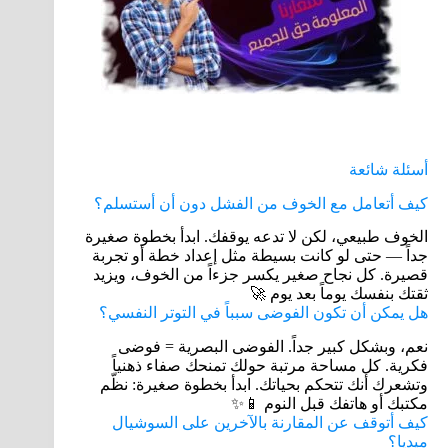
أسئلة شائعة
كيف أتعامل مع الخوف من الفشل دون أن أستسلم؟
الخوف طبيعي، لكن لا تدعه يوقفك. ابدأ بخطوة صغيرة
جداً — حتى لو كانت بسيطة مثل إعداد خطة أو تجربة
قصيرة. كل نجاح صغير يكسر جزءاً من الخوف، ويزيد
ثقتك بنفسك يوماً بعد يوم 🚀
هل يمكن أن تكون الفوضى سبباً في التوتر النفسي؟
نعم، وبشكل كبير جداً. الفوضى البصرية = فوضى
فكرية. كل مساحة مرتبة حولك تمنحك صفاء ذهنياً
وتشعرك أنك تتحكم بحياتك. ابدأ بخطوة صغيرة: نظّم
مكتبك أو هاتفك قبل النوم 📱✨
كيف أتوقف عن المقارنة بالآخرين على السوشيال
ميديا؟