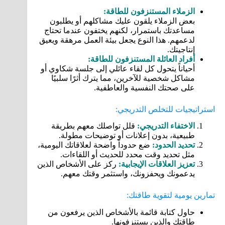
الزملاء المستنزفون للطاقة:
بعض الزملاء يلقون عليك مشاكلهم أو يطلبون
مساعدتك باستمرار، لكنهم يختفون عندما تحتاج
لدعمهم. هذا النوع يجعل بيئة العمل مرهقة ويعيق
إنتاجيتك.
أفراد العائلة المستنزفون للطاقة:
أحياناً يتحول كل لقاء عائلي إلى جلسة شكاوي أو
مشاكل شخصية للآخرين، مما يترك أثرًا سلبيًا
على صحتك النفسية والعاطفية.
استراتيجيات للتخلص التدريجي:
الاختفاء التدريجي:
قلل تواصلك معهم بطريقة
طبيعية، بدون إعلانات أو توضيحات مطولة.
تحديد الحدود:
ضع حدوداً واضحة لعلاقاتك اليومية،
مثل تحديد وقت محدد للحديث أو اللقاءات.
تعزيز العلاقات الإيجابية:
ركز على الأشخاص الذين
يدعمونك ويحفزونك، واستثمر وقتك معهم.
تمارين يومية لتقوية طاقتك:
حاول كتابة قائمة بالأشخاص الذين يرفعون من
طاقتك والذين يستنزفونها.