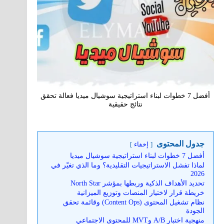
أفضل 7 خطوات لبناء استراتيجية سوشيال ميديا فعالة تحقق
نتائج حقيقية
جدول المحتوى
إخفاء
أفضل 7 خطوات لبناء استراتيجية سوشيال ميديا
لماذا تفشل الاستراتيجيات التقليدية؟ وما الذي تغيّر في
2026
تحديد الأهداف الذكية وربطها بمؤشر North Star
خريطة قرار لاختيار المنصات وتوزيع الميزانية
نظام تشغيل المحتوى (Content Ops) وقائمة تحقق
الجودة
منهجية اختبار A/B وMVT للمحتوى الاجتماعي