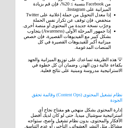
من Facebook بنسبة ≥ 20%، فإن قم بزيادة
الميزانية على Instagram.
إذا معدل التحويل من حملة إعلانية على Twitter
منخفض، فإن توقف عن تكرار نفس الحملة
وجرّب نسخة جديدة من المحتوى أو منصة أخرى.
إذا جمهور المرحلة الأولى (Awareness) يتجاوب
بشكل كبير مع الفيديوهات القصيرة، فإن خصص
ميزانية أكبر للفيديوهات القصيرة في كل
المنصات المدعومة.
💡 هذه الطريقة تساعدك على توزيع الميزانية والجهد
بكفاءة عالية دون الهدر، وضمان أن كل خطوة في
الاستراتيجية مدروسة ومبنية على نتائج فعلية.
نظام تشغيل المحتوى (Content Ops) وقائمة تحقق
الجودة
إدارة المحتوى بشكل منهجي هو مفتاح نجاح أي
استراتيجية سوشيال ميديا. حتى لو كان لديك أفضل
الأفكار والمحتوى، بدون نظام تشغيل واضح، ستواجه
مشاكل مثل النشر العشوائي، التأخير، أو عدم التناسق