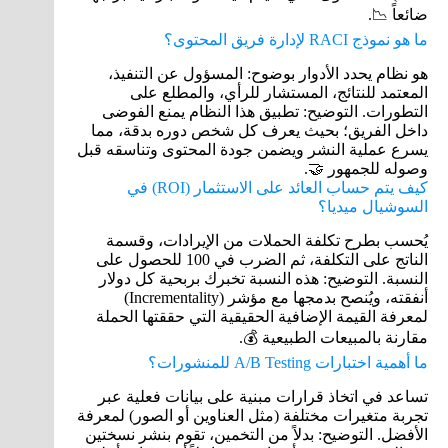
ضائعاً 📉.
ما هو نموذج RACI لإدارة فريق المحتوى؟
هو نظام يحدد الأدوار بوضوح: المسؤول عن التنفيذ،
المعتمد للنتائج، المستشار للرأي، والمطلع على
التطورات. التوضيح: تطبيق هذا النظام يمنع الفوضى
داخل الفريق؛ بحيث يعرف كل شخص دوره بدقة، مما
يسرع عملية النشر ويضمن جودة المحتوى وتناسقه قبل
وصوله للجمهور 🤝.
كيف يتم حساب العائد على الاستثمار (ROI) في
السوشيال ميديا؟
يُحسب بطرح تكلفة الحملات من الإيرادات، وقسمة
الناتج على التكلفة، ثم الضرب في 100 للحصول على
النسبة. التوضيح: هذه النسبة تخبرك بربحية كل دولار
أنفقته، ويُنصح بدمجها مع مؤشر (Incrementality)
لمعرفة القيمة الإضافية الحقيقية التي حققتها الحملة
مقارنة بالمبيعات الطبيعية 💰.
ما أهمية اختبارات A/B Testing للمنشورات؟
تساعد في اتخاذ قرارات مبنية على بيانات فعلية عبر
تجربة متغيرات مختلفة (مثل العناوين أو الصور) لمعرفة
الأفضل. التوضيح: بدلاً من التخمين، تقوم بنشر نسختين