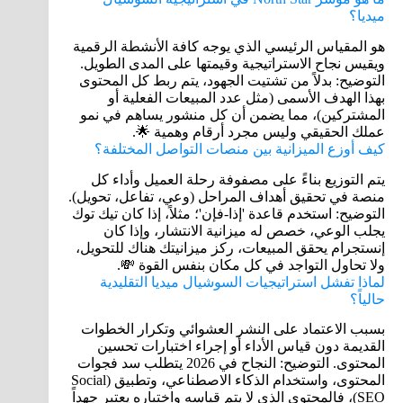
ميديا؟
هو المقياس الرئيسي الذي يوجه كافة الأنشطة الرقمية
ويقيس نجاح الاستراتيجية وقيمتها على المدى الطويل.
التوضيح: بدلاً من تشتيت الجهود، يتم ربط كل المحتوى
بهذا الهدف الأسمى (مثل عدد المبيعات الفعلية أو
المشتركين)، مما يضمن أن كل منشور يساهم في نمو
عملك الحقيقي وليس مجرد أرقام وهمية 🌟.
كيف أوزع الميزانية بين منصات التواصل المختلفة؟
يتم التوزيع بناءً على مصفوفة رحلة العميل وأداء كل
منصة في تحقيق أهداف المراحل (وعي، تفاعل، تحويل).
التوضيح: استخدم قاعدة 'إذا-فإن'؛ مثلاً، إذا كان تيك توك
يجلب الوعي، خصص له ميزانية الانتشار، وإذا كان
إنستجرام يحقق المبيعات، ركز ميزانيتك هناك للتحويل،
ولا تحاول التواجد في كل مكان بنفس القوة 💸.
لماذا تفشل استراتيجيات السوشيال ميديا التقليدية
حالياً؟
بسبب الاعتماد على النشر العشوائي وتكرار الخطوات
القديمة دون قياس الأداء أو إجراء اختبارات تحسين
المحتوى. التوضيح: النجاح في 2026 يتطلب سد فجوات
المحتوى، واستخدام الذكاء الاصطناعي، وتطبيق (Social
SEO)، فالمحتوى الذي لا يتم قياسه واختباره يعتبر جهداً