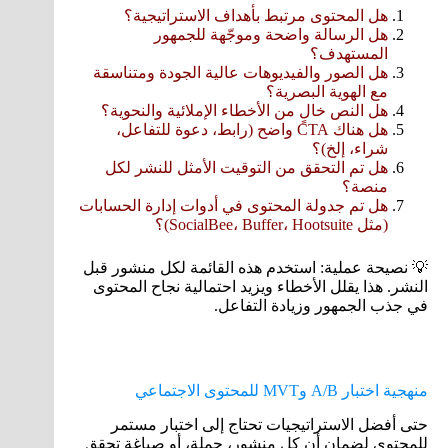
هل المحتوى مرتبط بأهداف الاستراتيجية؟
هل الرسالة واضحة وموجّهة للجمهور
المستهدف؟
هل الصور والفيديوهات عالية الجودة ومتناسقة
مع الهوية البصرية؟
هل النص خالٍ من الأخطاء الإملائية والنحوية؟
هل هناك CTA واضح (رابط، دعوة للتفاعل،
شراء، إلخ)؟
هل تم التحقق من التوقيت الأمثل للنشر لكل
منصة؟
هل تم جدولة المحتوى في أدوات إدارة الحسابات
(مثل SocialBee، Buffer، Hootsuite)؟
💡 نصيحة عملية: استخدم هذه القائمة لكل منشور قبل
النشر. هذا يقلل الأخطاء ويزيد احتمالية نجاح المحتوى
في جذب الجمهور وزيادة التفاعل.
منهجية اختبار A/B وMVT للمحتوى الاجتماعي
حتى أفضل الاستراتيجيات تحتاج إلى اختبار مستمر
للمحتوى لضمان أن كل منشور، حملة، أو صياغة تحقق