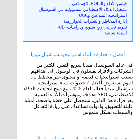
قياس الأداء والـ ROI الاجتماعي
تشغيل الذكاء الاصطناعي بمسؤولية في السوشيال
استراتيجية المبدعين وUGC
إدارة المخاطر والتغيّرات الخوارزمية
تقويم تجريبي ربع سنوي ودراسات حالة
أسئلة شائعة
أفضل 7 خطوات لبناء استراتيجية سوشيال ميديا
في عالم السوشيال ميديا سريع التغير، الكثير من
الشركات والأفراد يفشلون في الوصول إلى أهدافهم
بسبب استراتيجيات قديمة أو محتوى غير مخطط له.
اليوم نستعرض أفضل
7
خطوات لبناء استراتيجية
سوشيال ميديا فعالة لعام
2026
، مع دمج اتجاهات الذكاء
الاصطناعي، Social SEO، ومؤشرات الأداء العملية.
بعد قراءة هذا الدليل، ستحصل على خطة واضحة، أمثلة
قابلة للتطبيق، وأدوات تساعدك على زيادة التفاعل
والمبيعات بشكل ملموس.
ما هو مؤشر North Star في استراتيجية السوشيال