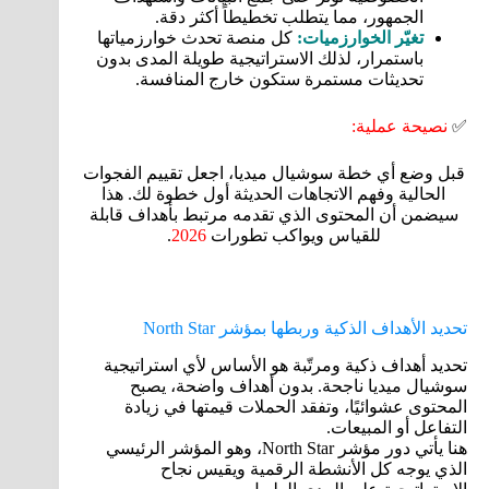
الجمهور، مما يتطلب تخطيطاً أكثر دقة.
تغيّر الخوارزميات:
كل منصة تحدث خوارزمياتها
باستمرار، لذلك الاستراتيجية طويلة المدى بدون
تحديثات مستمرة ستكون خارج المنافسة.
✅
نصيحة عملية:
قبل وضع أي خطة سوشيال ميديا، اجعل تقييم الفجوات
الحالية وفهم الاتجاهات الحديثة أول خطوة لك. هذا
سيضمن أن المحتوى الذي تقدمه مرتبط بأهداف قابلة
للقياس ويواكب تطورات
2026
.
تحديد الأهداف الذكية وربطها بمؤشر North Star
تحديد أهداف ذكية ومرتّبة هو الأساس لأي استراتيجية
سوشيال ميديا ناجحة. بدون أهداف واضحة، يصبح
المحتوى عشوائيًا، وتفقد الحملات قيمتها في زيادة
التفاعل أو المبيعات.
هنا يأتي دور مؤشر North Star، وهو المؤشر الرئيسي
الذي يوجه كل الأنشطة الرقمية ويقيس نجاح