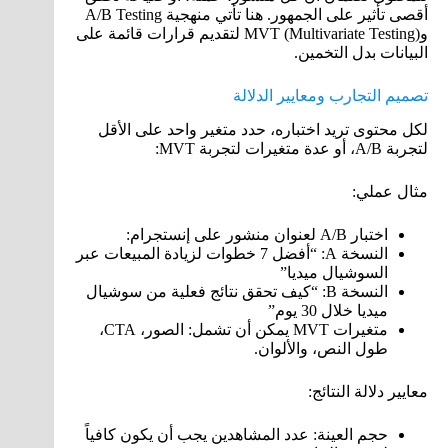
أقصى تأثير على الجمهور. هنا تأتي منهجية A/B Testing
وMVT (Multivariate Testing) لتقديم قرارات قائمة على
البيانات بدل التخمين.
تصميم التجارب ومعايير الدلالة
لكل محتوى تريد اختباره، حدد متغير واحد على الأقل
لتجربة A/B، أو عدة متغيرات لتجربة MVT:
مثال عملي:
اختبار A/B لعنوان منشور على إنستجرام:
النسخة A: “أفضل 7 خطوات لزيادة المبيعات عبر
السوشيال ميديا”
النسخة B: “كيف تحقق نتائج فعلية من سوشيال
ميديا خلال 30 يوم”
متغيرات MVT يمكن أن تشمل: الصور، CTA،
طول النص، والألوان.
معايير دلالة النتائج:
حجم العينة: عدد المشاهدين يجب أن يكون كافياً