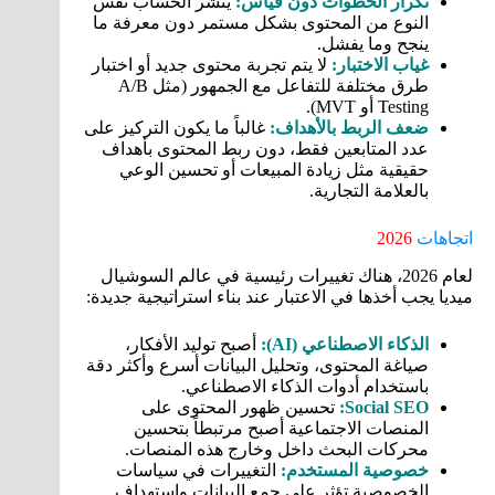
تكرار الخطوات دون قياس:
ينشر الحساب نفس
النوع من المحتوى بشكل مستمر دون معرفة ما
ينجح وما يفشل.
غياب الاختبار:
لا يتم تجربة محتوى جديد أو اختبار
طرق مختلفة للتفاعل مع الجمهور (مثل A/B
Testing أو MVT).
ضعف الربط بالأهداف:
غالباً ما يكون التركيز على
عدد المتابعين فقط، دون ربط المحتوى بأهداف
حقيقية مثل زيادة المبيعات أو تحسين الوعي
بالعلامة التجارية.
اتجاهات
2026
لعام 2026، هناك تغييرات رئيسية في عالم السوشيال
ميديا يجب أخذها في الاعتبار عند بناء استراتيجية جديدة:
الذكاء الاصطناعي (AI):
أصبح توليد الأفكار،
صياغة المحتوى، وتحليل البيانات أسرع وأكثر دقة
باستخدام أدوات الذكاء الاصطناعي.
Social SEO:
تحسين ظهور المحتوى على
المنصات الاجتماعية أصبح مرتبطاً بتحسين
محركات البحث داخل وخارج هذه المنصات.
خصوصية المستخدم:
التغييرات في سياسات
الخصوصية تؤثر على جمع البيانات واستهداف