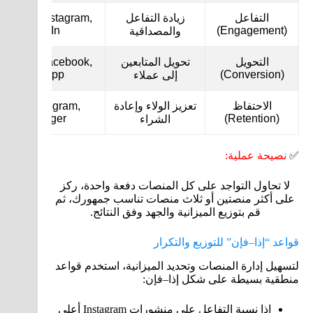
التفاعل
زيادة التفاعل
cebook, Instagram,
LinkedIn
(Engagement)
والمصداقية
التحويل
تحويل المتابعين
stagram, Facebook,
WhatsApp
(Conversion)
إلى عملاء
الاحتفاظ
تعزيز الولاء وإعادة
Email, Telegram,
Messenger
(Retention)
الشراء
✅
نصيحة عملية:
لا تحاول التواجد على كل المنصات دفعة واحدة، ركز
على أكثر منصتين أو ثلاث منصات تناسب جمهورك، ثم
قم بتوزيع الميزانية والجهد وفق النتائج.
قواعد “إذا–فإن” للتوزيع والتكرار
لتسهيل إدارة المنصات وتحديد الميزانية، استخدم قواعد
منطقية بسيطة على شكل إذا–فإن:
إذا نسبة التفاعل على منشورات Instagram أعلى