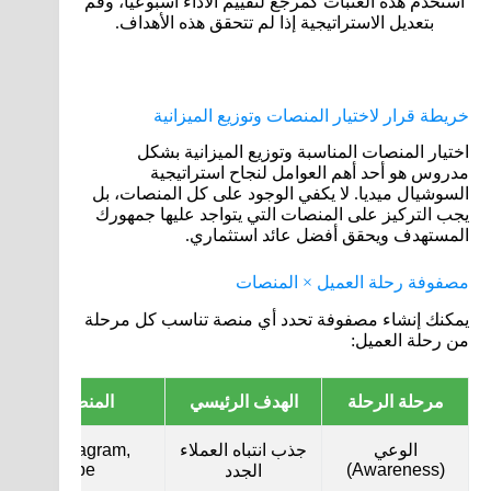
استخدم هذه العتبات كمرجع لتقييم الأداء أسبوعياً، وقم
بتعديل الاستراتيجية إذا لم تتحقق هذه الأهداف.
خريطة قرار لاختيار المنصات وتوزيع الميزانية
اختيار المنصات المناسبة وتوزيع الميزانية بشكل
مدروس هو أحد أهم العوامل لنجاح استراتيجية
السوشيال ميديا. لا يكفي الوجود على كل المنصات، بل
يجب التركيز على المنصات التي يتواجد عليها جمهورك
المستهدف ويحقق أفضل عائد استثماري.
مصفوفة رحلة العميل × المنصات
يمكنك إنشاء مصفوفة تحدد أي منصة تناسب كل مرحلة
من رحلة العميل:
مرحلة الرحلة
الهدف الرئيسي
المنصة المثالية
الوعي
جذب انتباه العملاء
ikTok, Instagram,
YouTube
(Awareness)
الجدد