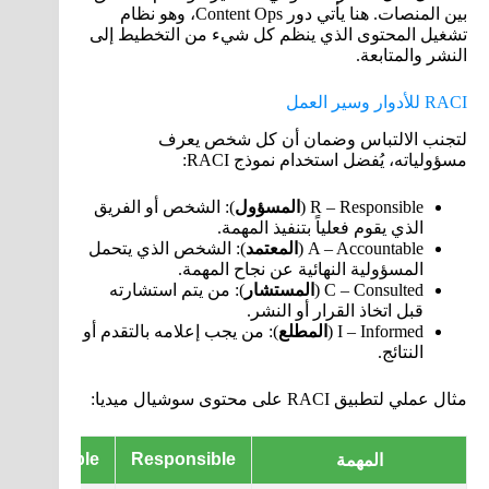
بين المنصات. هنا يأتي دور Content Ops، وهو نظام
تشغيل المحتوى الذي ينظم كل شيء من التخطيط إلى
النشر والمتابعة.
RACI للأدوار وسير العمل
لتجنب الالتباس وضمان أن كل شخص يعرف
مسؤولياته، يُفضل استخدام نموذج RACI:
R – Responsible (
المسؤول
): الشخص أو الفريق
الذي يقوم فعلياً بتنفيذ المهمة.
A – Accountable (
المعتمد
): الشخص الذي يتحمل
المسؤولية النهائية عن نجاح المهمة.
C – Consulted (
المستشار
): من يتم استشارته
قبل اتخاذ القرار أو النشر.
I – Informed (
المطلع
): من يجب إعلامه بالتقدم أو
النتائج.
مثال عملي لتطبيق RACI على محتوى سوشيال ميديا:
Accountable
Responsible
المهمة