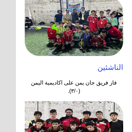
الناشئين
فاز فريق جان يمن على اكاديمية اليمن
(٣/٠).