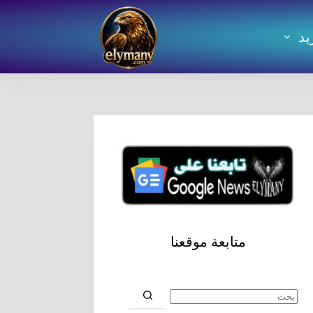
يد
متابعة موقعنا