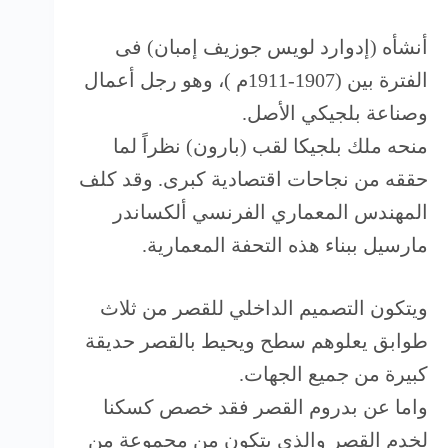
أنشأه (إدوارد لويس جوزيف إمبان) فى
الفترة بين (1907-1911م )، وهو رجل أعمال
وصناعة بلجيكي الأصل.
منحه ملك بلجيكا لقب (بارون) نظراً لما
حققه من نجاحات اقتصادية كبرى. وقد كلف
المهندس المعماري الفرنسي ألكساندر
مارسيل ببناء هذه التحفة المعمارية.
ويتكون التصميم الداخلي للقصر من ثلاث
طوابق يعلوهم سطح ويحيط بالقصر حديقة
كبيرة من جميع الجهات.
واما عن بدروم القصر فقد خصص كسكنا
لخدم القصر والذي يتكون من مجموعة من