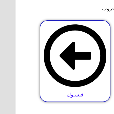
قروب.
فيسبوك