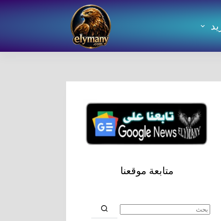
يد
متابعة موقعنا