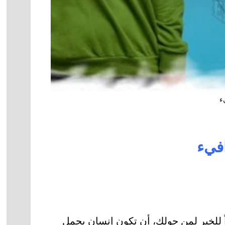
ء
افيء
 للخير لمن حولك، أن تكون إنسان يحمل