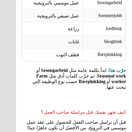
Sesongarbeid
عمل موسمي بالنرويجية
من أهم الك
Sommerjobb
عمل صيفي بالنرويجية
مناسبة ل
Jordbruk
زراعة
للوظائف ال
Skogbruk
غابات
للوظائف ال
Bærplukking
قطف التوت
للبحث عن
جرّب هذا:
ابدأ بكلمة عامة مثل
Sesongarbeid
أو
Seasonal work
. ثم جرّب كلمات أدق مثل
Farm
worker
أو
Bærplukking
حسب نوع الوظيفة التي
تبحث عنها.
كيف تجهز نفسك قبل مراسلة صاحب العمل؟
قبل أن تراسل صاحب العمل للحصول على عقد عمل
موسمي في النرويج، من الأفضل أن تكون جاهزًا جيدًا