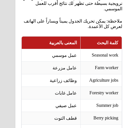
نرويجية بسيطة حتى تظهر لك نتائج أقرب للعمل
الموسمي.
ملاحظة: يمكن تحريك الجدول يميناً ويساراً على الهاتف
لعرض كل الأعمدة.
كلمة البحث
المعنى بالعربية
متى تستخد
Seasonal work
عمل موسمي
للبحث الع
Farm worker
عامل مزرعة
للبحث عن 
Agriculture jobs
وظائف زراعية
مناسب للب
Forestry worker
عامل غابات
للوظائف ا
Summer job
عمل صيفي
للوظائف ا
Berry picking
قطف التوت
مفيد للبح