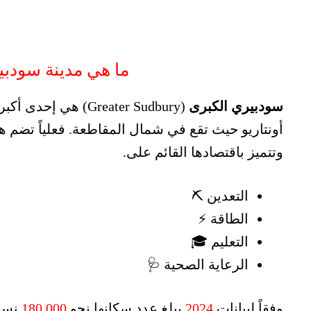
ما هي مدينة سودبي
سودبيري الكبرى
(Greater Sudbury) 
أونتاريو حيث تقع في شمال المقاطعة. فعلياً تضم ه
وتتميز باقتصادها القائم على.
التعدين ⛏️
الطاقة ⚡
التعليم 🎓
الرعاية الصحية 🩺
وفقاً لبيانات
2024
يبلغ عدد سكانها نحو
180,000
نسمة