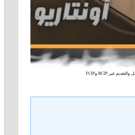
يم عبر RCIP وFCIP