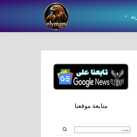
يد
متابعة موقعنا