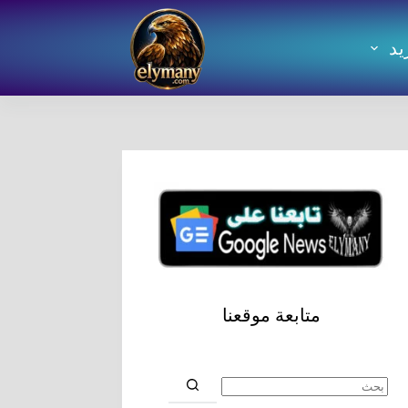
يد
متابعة موقعنا