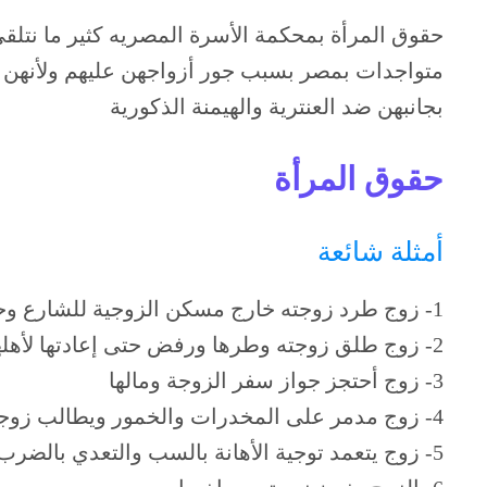
حقوق المرأة بمحكمة الأسرة المصريه كثير ما نتل
متواجدات بمصر بسبب جور أزواجهن عليهم ولأنهن بغ
بجانبهن ضد العنترية والهيمنة الذكورية
حقوق المرأة
أمثلة شائعة
1- زوج طرد زوجته خارج مسكن الزوجية للشارع وحرمها من اطفالها
2- زوج طلق زوجته وطرها ورفض حتى إعادتها لأهلها باليمن
3- زوج أحتجز جواز سفر الزوجة ومالها
4- زوج مدمر على المخدرات والخمور ويطالب زوجته بالمال ولا ينفق على زوجته وأطفاله
5- زوج يتعمد توجية الأهانة بالسب والتعدي بالضرب على زوجته