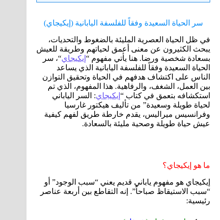
سر الحياة السعيدة وفقاً للفلسفة اليابانية (إيكيجاي)
في ظل الحياة العصرية المليئة بالضغوط والتحديات،
يبحث الكثيرون عن معنى أعمق لحياتهم وطريقة للعيش
بسعادة شخصية ورضا. هنا يأتي مفهوم “
إيكيجاي
“، سر
الحياة السعيدة وفقاً للفلسفة اليابانية الذي يساعد
الناس على اكتشاف هدفهم في الحياة وتحقيق التوازن
بين العمل، الشغف، والرفاهية. هذا المفهوم، الذي تم
استكشافه بتعمق في كتاب “
إيكيجاي
: السر الياباني
لحياة طويلة وسعيدة” من تأليف هيكتور غارسيا
وفرانسيس ميراليس، يقدم خارطة طريق لفهم كيفية
عيش حياة طويلة وصحية مليئة بالسعادة.
ما هو إيكيجاي؟
إيكيجاي هو مفهوم ياباني قديم يعني “سبب الوجود” أو
“سبب الاستيقاظ صباحاً”. إنه التقاطع بين أربعة عناصر
رئيسية: