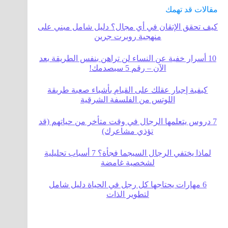
مقالات قد تهمك
كيف تحقق الإتقان في أي مجال؟ دليل شامل مبني على
منهجية روبرت جرين
10 أسرار خفية عن النساء لن تراهن بنفس الطريقة بعد
الآن – رقم 5 سيصدمك!
كيفية إجبار عقلك على القيام بأشياء صعبة طريقة
اللوتس من الفلسفة الشرقية
7 دروس يتعلمها الرجال في وقت متأخر من حياتهم (قد
تؤذي مشاعرك)
لماذا يختفي الرجال السيجما فجأة؟ 7 أسباب تحليلية
لشخصية غامضة
6 مهارات يحتاجها كل رجل في الحياة دليل شامل
لتطوير الذات