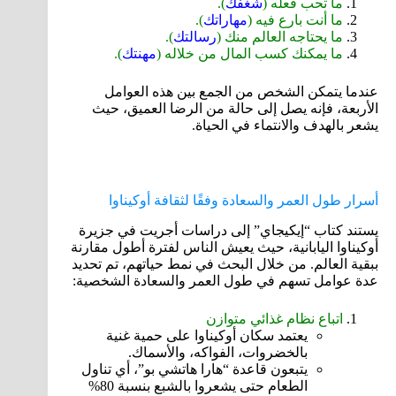
ما تحب فعله (
شغفك
).
ما أنت بارع فيه (
مهاراتك
).
ما يحتاجه العالم منك (
رسالتك
).
ما يمكنك كسب المال من خلاله (
مهنتك
).
عندما يتمكن الشخص من الجمع بين هذه العوامل
الأربعة، فإنه يصل إلى حالة من الرضا العميق، حيث
يشعر بالهدف والانتماء في الحياة.
أسرار طول العمر والسعادة وفقًا لثقافة أوكيناوا
يستند كتاب “إيكيجاي” إلى دراسات أجريت في جزيرة
أوكيناوا اليابانية، حيث يعيش الناس لفترة أطول مقارنة
ببقية العالم. من خلال البحث في نمط حياتهم، تم تحديد
عدة عوامل تسهم في طول العمر والسعادة الشخصية:
اتباع نظام غذائي متوازن
يعتمد سكان أوكيناوا على حمية غنية
بالخضروات، الفواكه، والأسماك.
يتبعون قاعدة “هارا هاتشي بو”، أي تناول
الطعام حتى يشعروا بالشبع بنسبة 80%