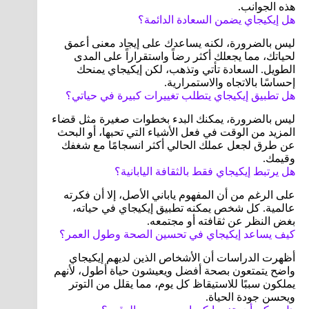
هذه الجوانب.
هل إيكيجاي يضمن السعادة الدائمة؟
ليس بالضرورة، لكنه يساعدك على إيجاد معنى أعمق
لحياتك، مما يجعلك أكثر رضاً واستقراراً على المدى
الطويل. السعادة تأتي وتذهب، لكن إيكيجاي يمنحك
إحساسًا بالاتجاه والاستمرارية.
هل تطبيق إيكيجاي يتطلب تغييرات كبيرة في حياتي؟
ليس بالضرورة، يمكنك البدء بخطوات صغيرة مثل قضاء
المزيد من الوقت في فعل الأشياء التي تحبها، أو البحث
عن طرق لجعل عملك الحالي أكثر انسجامًا مع شغفك
وقيمك.
هل يرتبط إيكيجاي فقط بالثقافة اليابانية؟
على الرغم من أن المفهوم ياباني الأصل، إلا أن فكرته
عالمية. كل شخص يمكنه تطبيق إيكيجاي في حياته،
بغض النظر عن ثقافته أو مجتمعه.
كيف يساعد إيكيجاي في تحسين الصحة وطول العمر؟
أظهرت الدراسات أن الأشخاص الذين لديهم إيكيجاي
واضح يتمتعون بصحة أفضل ويعيشون حياة أطول، لأنهم
يملكون سببًا للاستيقاظ كل يوم، مما يقلل من التوتر
ويحسن جودة الحياة.