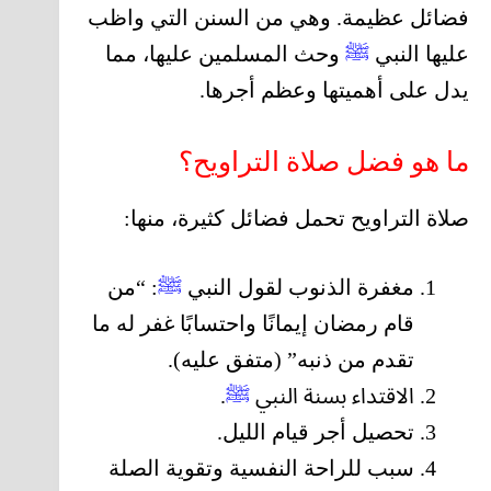
فضائل عظيمة. وهي من السنن التي واظب
عليها النبي
ﷺ
وحث المسلمين عليها، مما
يدل على أهميتها وعظم أجرها.
ما هو فضل صلاة التراويح؟
صلاة التراويح تحمل فضائل كثيرة، منها:
مغفرة الذنوب لقول النبي
ﷺ
: “من
قام رمضان إيمانًا واحتسابًا غفر له ما
تقدم من ذنبه” (متفق عليه).
الاقتداء بسنة النبي
ﷺ
.
تحصيل أجر قيام الليل.
سبب للراحة النفسية وتقوية الصلة