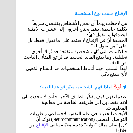
الإقناع حسب نوع الشخصية
هل لاحظت يوماً أن بعض الأشخاص يقتنعون سريعاً
بكلمة حاسمة، بينما يحتاج آخرون إلى عشرات الأمثلة
ليصدقوا ما تقول؟ 🤔
الحقيقة أنّ فن الإقناع لا يعتمد على ما تقول فقط، بل
على “من تقول له”.
فالكلمات التي تُلهم شخصية منفتحة قد تُربك أخرى
تحليلية، وما يقنع القائد الحاسم قد يُزعج المتأني الباحث
عن الدقة.
لهذا السبب، فهم أنماط الشخصيات هو المفتاح الذهبي
لأيّ مقنع ذكي.
🧠
أولاً:
لماذا فهم الشخصية يغيّر قواعد اللعبة؟
عندما تفهم كيف يفكّر الطرف الآخر، فأنت لا تتحدث إلى
أذنه فقط، بل إلى طريقته الخاصة في معالجة
المعلومات.
الأبحاث الحديثة في علم النفس الاجتماعي ونظريات
التواصل العصبي (Neurocommunication) تؤكد أنّ
كل إنسان يملك “بوابة” ذهنية معيّنة يتلقى
الإقناع
من
خلالها.