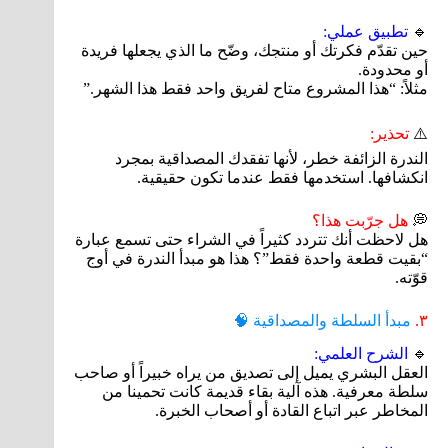
🔹
تطبيق عملي:
حين تقدّم فكرتك أو منتجك، وضّح ما الذي يجعلها فريدة
أو محدودة.
مثلاً: “هذا المشروع متاح لفريق واحد فقط هذا الشهر.”
⚠️
تحذير:
الندرة الزائفة خطر، لأنها تفقدك المصداقية بمجرد
انكشافها. استخدمها فقط عندما تكون حقيقية.
💭
هل جرّبت هذا؟
هل لاحظت أنك تتردد كثيراً في الشراء حتى تسمع عبارة
“بقيت قطعة واحدة فقط”؟ هذا هو مبدأ الندرة في أوج
قوّته.
٣.
مبدأ السلطة والمصداقية 🧠
🔹
الشرح العلمي:
العقل البشري يميل إلى تصديق من يراه خبيراً أو صاحب
سلطة معرفية. هذه آلية بقاء قديمة كانت تحمينا من
المخاطر عبر اتباع القادة أو أصحاب الخبرة.