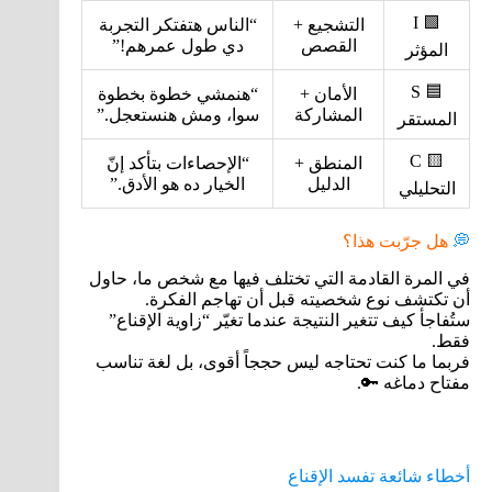
🟩 I
التشجيع +
“الناس هتفتكر التجربة
القصص
دي طول عمرهم!”
المؤثر
🟦 S
الأمان +
“هنمشي خطوة بخطوة
المشاركة
سوا، ومش هنستعجل.”
المستقر
🟨 C
المنطق +
“الإحصاءات بتأكد إنّ
الدليل
الخيار ده هو الأدق.”
التحليلي
💭
هل جرّبت هذا؟
في المرة القادمة التي تختلف فيها مع شخص ما، حاول
أن تكتشف نوع شخصيته قبل أن تهاجم الفكرة.
ستُفاجأ كيف تتغير النتيجة عندما تغيّر “زاوية الإقناع”
فقط.
فربما ما كنت تحتاجه ليس حججاً أقوى، بل لغة تناسب
مفتاح دماغه 🔑.
أخطاء شائعة تفسد الإقناع