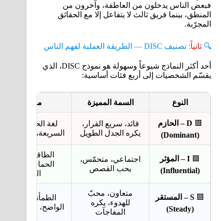
فبعض الناس يدخلون من العاطفة، وآخرون من
المنطق، بينما فريق ثالث لا يتفاعل إلا مع الحقائق
المجرّبة.
🔍
ثانياً
: تصنيف DISC — الطريقة العملية لفهم الناس
أحد أكثر النماذج شيوعاً وسهولة هو نموذج DISC، الذي
يقسّم الشخصيات إلى أربع فئات أساسية:
النوع
السمة المميزة
ما يقنعه
🟥
D – الحازم
قائد، سريع القرار،
لغة الحسم، النتائج
يكره الجدل الطويل
السريعة، الثقة بالنف
(Dominant)
الطاقة الإيجابية،
🟩
I – المؤثر
اجتماعي، متحمّس،
الحماس، الأمثلة
يحب القصص
(Influential)
الملهمة
متعاون، محبّ
🟦
S – المستقر
الطمأنينة، الشرح
للهدوء، يكره
الواضح، النبرة اللطي
(Steady)
المفاجآت