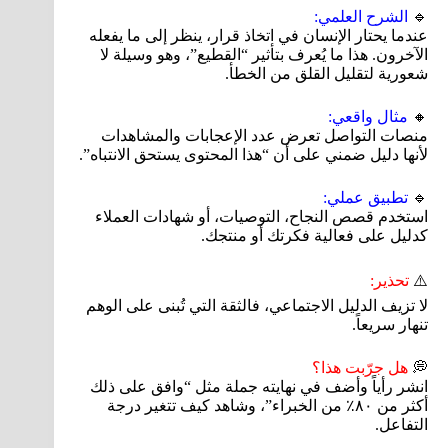
🔹
الشرح العلمي:
عندما يحتار الإنسان في اتخاذ قرار، ينظر إلى ما يفعله
الآخرون. هذا ما يُعرف بتأثير “القطيع”، وهو وسيلة لا
شعورية لتقليل القلق من الخطأ.
🔸
مثال واقعي:
منصات التواصل تعرض عدد الإعجابات والمشاهدات
لأنها دليل ضمني على أن “هذا المحتوى يستحق الانتباه”.
🔹
تطبيق عملي:
استخدم قصص النجاح، التوصيات، أو شهادات العملاء
كدليل على فعالية فكرتك أو منتجك.
⚠️
تحذير:
لا تزيف الدليل الاجتماعي، فالثقة التي تُبنى على الوهم
تنهار سريعاً.
💭
هل جرّبت هذا؟
انشر رأياً وأضف في نهايته جملة مثل “وافق على ذلك
أكثر من ٨٠٪ من الخبراء”، وشاهد كيف تتغير درجة
التفاعل.