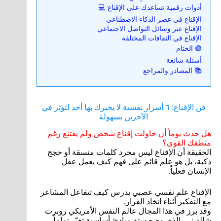
أدوات رقمية تساعدك على الإقناع 💻
الإقناع في عصر الذكاء الاصطناعي
الإقناع عبر وسائل التواصل الاجتماعي
الإقناع في الثقافات المختلفة
🟢 الختام
أسئلة شائعة
📚 المصادر والمراجع
فن الإقناع: ٦ أسرار نفسية لا يخبرك بها أحد لتؤثر في
الآخرين بسهولة
هل حدث يوماً أن حاولت إقناع شخص ولم يقتنع رغم
منطقك القوي؟
الحقيقة أن الإقناع ليس مجرد كلمات منسقة أو حجج
ذكية، بل هو علم قائم على فهم كيف يعمل عقل
الإنسان فعلياً.
الإقناع علم نفسي عصبي يدرس كيف تتفاعل المشاعر
مع التفكير أثناء اتخاذ القرار.
وقد برز في هذا المجال عالم النفس الأمريكي روبرت
شالديني، الذي وضع ستة مبادئ أساسية تغيّر تماماً