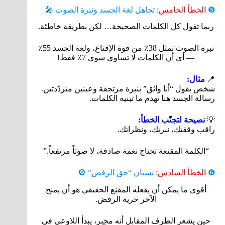
❺
الخطأ الخامس:
تجاهل لغة الجسد ونبرة الصوت 🎤
ربما تقول كل الكلمات الصحيحة… لكن بطريقة خاطئة.
نبرة الصوت تمثل 38٪ من قوة الإقناع، ولغة الجسد 55٪
— أي أن الكلمات لا تساوي سوى 7٪ فقط!
📍
مثال:
شخص يقول “أنا واثق” بنبرة مرتجفة وعينين متردّدتين.
رسالة الجسد هنا تهدم ما تبنيه الكلمات.
💡
نصيحة لتجنّب الخطأ:
راقب وقفتك، نبرتك، ونظراتك.
“الكلمة المقنعة تحتاج نغمة صادقة، لا صوتاً مرتفعاً.”
❻
الخطأ السادس:
نسيان “حق الرفض” 🚫
أقوى ما يمكن أن يفعله المقنع الحقيقي هو أن يمنح
الآخر حرية الرفض.
حين يشعر الطرف المقابل أنه مجبر، يبدأ اللاوعي في