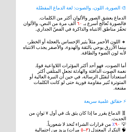
🎨 الصورة، اللون، والصوت: لغة الدماغ المفضّلة
الدماغ يعشق الصور والألوان أكثر من الكلمات.
فالصورة تُعالج أسرع بـ
٦٠
ألف مرة من النص، والألوان
تحفّز مناطق الانتباه والذاكرة في الفصّ الجداري.
🔸 اللون الأحمر مثلاً يثير الإحساس بالعجلة أو الخطر،
بينما الأزرق يوحي بالثقة والهدوء، والأصفر يجذب الانتباه
لأنه لون الضوء والطاقة.
أما الصوت، فهو أحد أكثر المؤثرات اللاواعية قوةً.
نغمة الصوت الدافئة والهادئة تجعل المتلقي أكثر
استعداداً لتقبّل الرسالة، في حين أن النبرة العالية أو
المتوترة تُثير مقاومة فورية حتى لو كانت الكلمات
مقنعة.
⚡ حقائق علمية سريعة
🧬 الدماغ يقرر ما إذا كان يثق بك في أول ٧ ثوانٍ من
الحديث.
💡
٩٠
٪
من قرارات الشراء تُتخذ لا شعورياً.
🧠 التكرار المعتدل (
٣
–
٥
مرات) يزيد من احتمالية