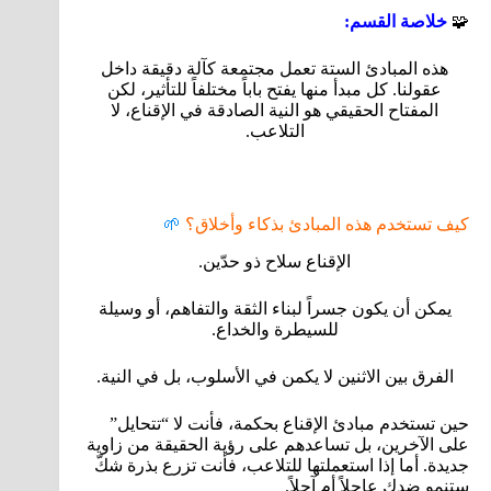
🧩
خلاصة القسم:
هذه المبادئ الستة تعمل مجتمعة كآلة دقيقة داخل
عقولنا. كل مبدأ منها يفتح باباً مختلفاً للتأثير، لكن
المفتاح الحقيقي هو النية الصادقة في الإقناع، لا
التلاعب.
كيف تستخدم هذه المبادئ بذكاء وأخلاق؟
🌱
الإقناع سلاح ذو حدّين.
يمكن أن يكون جسراً لبناء الثقة والتفاهم، أو وسيلة
للسيطرة والخداع.
الفرق بين الاثنين لا يكمن في الأسلوب، بل في النية.
حين تستخدم مبادئ الإقناع بحكمة، فأنت لا “تتحايل”
على الآخرين، بل تساعدهم على رؤية الحقيقة من زاوية
جديدة. أما إذا استعملتها للتلاعب، فأنت تزرع بذرة شكّ
ستنمو ضدك عاجلاً أم آجلاً.