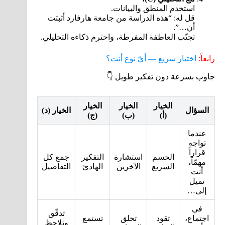
استخدم المنطق والبيانات.
قل له: “هذه الدراسة من جامعة هارفارد أثبتت
أن…”.
تجنّب العاطفة المفرطة، واحترم ذكاءه التحليلي.
رابعاً:
اختبار سريع — أيّ نوع أنت؟
جاوب بسرعة دون تفكير طويل 👇
الخيار
الخيار
الخيار
السؤال
الخيار (د)
(أ)
(ب)
(ج)
عندما
تواجه
قراراً
الحسم
استشارة
التفكير
جمع كل
مهمّاً،
السريع
الآخرين
الهادئ
التفاصيل
أنت
تميل
إلى…
في
تدقّق
اجتماع،
تقود
تخلق
تستمع
وتلاحظ