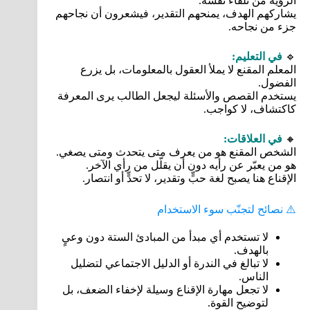
الرؤية من تلقاء نفسه.
يشاركهم الهدف، يمنحهم التقدير، فيشعرون أن نجاحهم
جزء من نجاحه.
🔹
في التعليم:
المعلم المقنع لا يملأ العقول بالمعلومات، بل يزرع
الفضول.
يستخدم القصص والأسئلة ليجعل الطالب يرى المعرفة
كاكتشاف، لا كواجب.
🔸
في العلاقات:
الشخص المقنع هو من يعرف متى يتحدث ومتى يصغي.
هو من يعبّر عن رأيه دون أن يقلّل من رأي الآخر.
الإقناع هنا يصبح لغة حبٍّ وتقدير، لا تحدٍّ أو انتصار.
⚠️ نصائح لتجنّب سوء الاستخدام
لا تستخدم أي مبدأ من المبادئ الستة دون وعيٍ
بالهدف.
لا تبالغ في الندرة أو الدليل الاجتماعي لتضليل
الناس.
لا تجعل مهارة الإقناع وسيلة لإخفاء الضعف، بل
لتوضيح القوة.