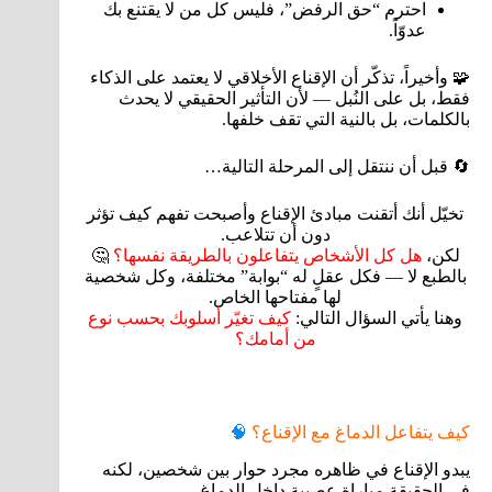
احترم “حق الرفض”، فليس كل من لا يقتنع بك
عدوّاً.
🧩 وأخيراً، تذكّر أن الإقناع الأخلاقي لا يعتمد على الذكاء
فقط، بل على النُبل — لأن التأثير الحقيقي لا يحدث
بالكلمات، بل بالنية التي تقف خلفها.
🔄 قبل أن ننتقل إلى المرحلة التالية…
تخيّل أنك أتقنت مبادئ الإقناع وأصبحت تفهم كيف تؤثر
دون أن تتلاعب.
لكن،
هل كل الأشخاص يتفاعلون بالطريقة نفسها؟
🤔
بالطبع لا — فكل عقلٍ له “بوابة” مختلفة، وكل شخصية
لها مفتاحها الخاص.
وهنا يأتي السؤال التالي:
كيف تغيّر أسلوبك بحسب نوع
من أمامك؟
كيف يتفاعل الدماغ مع الإقناع؟
🧠
يبدو الإقناع في ظاهره مجرد حوار بين شخصين، لكنه
في الحقيقة مباراة عصبية داخل الدماغ.