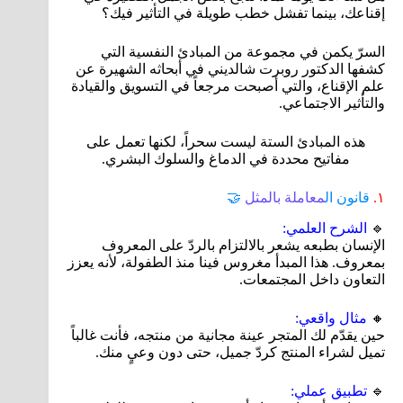
إقناعك، بينما تفشل خطب طويلة في التأثير فيك؟
السرّ يكمن في مجموعة من المبادئ النفسية التي
كشفها الدكتور روبرت شالديني في أبحاثه الشهيرة عن
علم الإقناع، والتي أصبحت مرجعاً في التسويق والقيادة
والتأثير الاجتماعي.
هذه المبادئ الستة ليست سحراً، لكنها تعمل على
مفاتيح محددة في الدماغ والسلوك البشري.
١.
قانون ال
معاملة بالمثل
🤝
🔹
الشرح العلمي:
الإنسان بطبعه يشعر بالالتزام بالردّ على المعروف
بمعروف. هذا المبدأ مغروس فينا منذ الطفولة، لأنه يعزز
التعاون داخل المجتمعات.
🔸
مثال واقعي:
حين يقدّم لك المتجر عينة مجانية من منتجه، فأنت غالباً
تميل لشراء المنتج كردّ جميل، حتى دون وعيٍ منك.
🔹
تطبيق عملي: