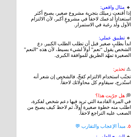
🔸
مثال واقعي:
إذا أقنعت زميلك بتجربة مشروع صغير، يصبح أكثر
استعداداً لدعمك لاحقاً في مشروعٍ أكبر، لأن الالتزام
الأول ولّد رغبة في الاستمرار.
🔹
تطبيق عملي:
ابدأ بطلبٍ صغير قبل أن تطلب الطلب الكبير. دع
الشخص يقول “نعم” أولاً لشيء بسيط، لأن هذه “النعم”
الصغيرة تمهّد الطريق للموافقة الكبرى.
⚠️
تحذير:
تجنّب استخدام الالتزام كفخّ، فالشخص إن شعر أنه
استُدرج، سيقاوم كل محاولاتك لاحقاً.
💭
هل جرّبت هذا؟
في المرة القادمة التي تريد فيها دعم شخص لفكرة،
اطلب منه خطوة صغيرة أولاً، ثم لاحظ كيف يصبح من
الصعب عليه التراجع لاحقاً.
٥.
مبدأ الإعجاب والتقارب 💬
🔹
الشرح العلمي: