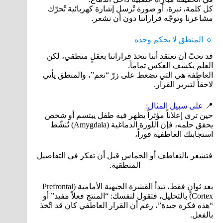
كل كلمة، نبرة، أو صورة تُرسل إشارة كهربائية تُحرّك
مشاعرنا وتوجّه قراراتنا دون أن نشعر.
🔹 المنطق لا يحكم وحده
قد نحبّ أن نعتقد أننا نتخذ قراراتنا بعقلٍ منطقي، لكن
العلم يكشف العكس تماماً.
العاطفة هي التي تضغط على زرّ “نعم”، والمنطق يأتي
لاحقاً لتبرير القرار.
📍
على سبيل المثال:
حين ترى إعلاناً مؤثراً يظهر فيه طفل يبتسم أو شخص
يحقق حلمه، فإن اللوزة الدماغية (Amygdala) تُنشّط
استجابتك العاطفية فوراً،
فتشعر بالتعاطف أو الحماس قبل أن تفكر في التفاصيل
المنطقية.
بعد ثوانٍ فقط، تبدأ القشرة الجبهية الأمامية (Prefrontal
Cortex) بالتحليل، فتقول لنفسك: “المنتج فعلاً مفيد” أو
“هذه فكرة جيدة”، رغم أن القرار العاطفي كان قد اتُخذ
بالفعل.