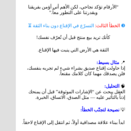
“الأرقام تؤكد نجاحي، لكن الأهم أني أؤمن بفريقنا
وبقدرتنا على التطور معاً.”
❸
الخطأ الثالث:
التسرّع في الإقناع دون بناء الثقة ⏳
كأنك تريد بيع منتج قبل أن تُعرّف نفسك!
الثقة هي الأرض التي ينبت فيها الإقناع.
📍
مثال بسيط:
إذا حاولت إقناع صديق بشراء شيء لم تجربه بنفسك،
فلن يصدقك مهما كان كلامك مقنعاً.
🧠
التحليل:
العقل يبحث عن “الإشارات الموثوقة” قبل أن يمنحك
إذناً بالتأثير عليه — مثل الصدق، الاتساق، الخبرة.
💡
نصيحة لتجنّب الخطأ:
ابدأ ببناء علاقة مصداقية أولاً، ثم انتقل إلى الإقناع لاحقاً.