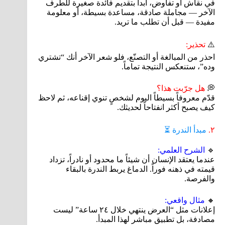
في نقاش أو تفاوض، ابدأ بتقديم فائدة صغيرة للطرف
الآخر — مجاملة صادقة، مساعدة بسيطة، أو معلومة
مفيدة — قبل أن تطلب ما تريد.
⚠️
تحذير:
احذر من المبالغة أو التصنّع، فلو شعر الآخر أنك “تشتري
وده”، ستنعكس النتيجة تماماً.
💭
هل جرّبت هذا؟
قدّم معروفاً بسيطاً اليوم لشخصٍ تنوي إقناعه، ثم لاحظ
كيف يصبح أكثر انفتاحاً لحديثك.
٢.
مبدأ الندرة ⏳
🔹
الشرح العلمي:
عندما يعتقد الإنسان أن شيئاً ما محدود أو نادراً، تزداد
قيمته في ذهنه فوراً. الدماغ يربط الندرة بالبقاء
والفرصة.
🔸
مثال واقعي:
إعلانات مثل “العرض ينتهي خلال ٢٤ ساعة” ليست
مصادفة، بل تطبيق مباشر لهذا المبدأ.