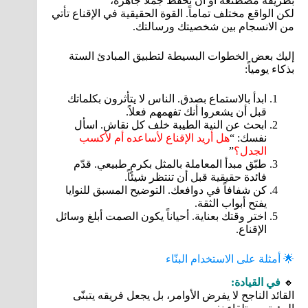
بطريقة مصطنعة أو أن تحفظ جُملاً جاهزة،
لكن الواقع مختلف تماماً. القوة الحقيقية في الإقناع تأتي
من الانسجام بين شخصيتك ورسالتك.
إليك بعض الخطوات البسيطة لتطبيق المبادئ الستة
بذكاء يومياً:
ابدأ بالاستماع بصدق. الناس لا يتأثرون بكلماتك
قبل أن يشعروا أنك تفهمهم فعلاً.
ابحث عن النية الطيبة خلف كل نقاش. اسأل
نفسك: “
هل أريد الإقناع لأساعده أم لأكسب
الجدل؟
”
طبّق مبدأ المعاملة بالمثل بكرمٍ طبيعي. قدّم
فائدة حقيقية قبل أن تنتظر شيئاً.
كن شفافاً في دوافعك. التوضيح المسبق للنوايا
يفتح أبواب الثقة.
اختر وقتك بعناية. أحياناً يكون الصمت أبلغ وسائل
الإقناع.
🌟 أمثلة على الاستخدام البنّاء
🔸
في القيادة:
القائد الناجح لا يفرض الأوامر، بل يجعل فريقه يتبنّى