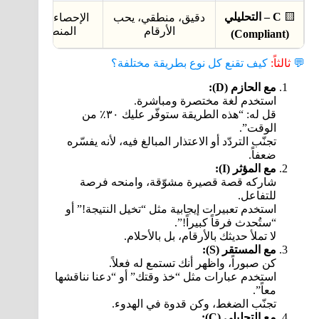
🟨
C – التحليلي
دقيق، منطقي، يحب
الإحصاءات، المراجع
الأرقام
المنطق العلمي
(Compliant)
💬
ثالثاً:
كيف تقنع كل نوع بطريقة مختلفة؟
مع الحازم (D):
استخدم لغة مختصرة ومباشرة.
قل له: “هذه الطريقة ستوفّر عليك ٣٠٪ من
الوقت”.
تجنّب التردّد أو الاعتذار المبالغ فيه، لأنه يفسّره
ضعفاً.
مع المؤثر (I):
شاركه قصة قصيرة مشوّقة، وامنحه فرصة
للتفاعل.
استخدم تعبيرات إيجابية مثل “تخيل النتيجة!” أو
“ستُحدث فرقاً كبيراً!”.
لا تملأ حديثك بالأرقام، بل بالأحلام.
مع المستقر (S):
كن صبوراً، واظهر أنك تستمع له فعلاً.
استخدم عبارات مثل “خذ وقتك” أو “دعنا نناقشها
معاً”.
تجنّب الضغط، وكن قدوة في الهدوء.
مع التحليلي (C):