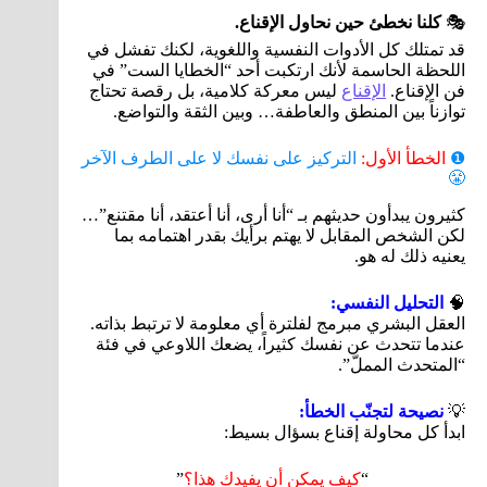
🎭
كلنا نخطئ حين نحاول الإقناع.
قد تمتلك كل الأدوات النفسية واللغوية، لكنك تفشل في
اللحظة الحاسمة لأنك ارتكبت أحد “الخطايا الست” في
فن الإقناع.
الإقناع
ليس معركة كلامية، بل رقصة تحتاج
توازناً بين المنطق والعاطفة… وبين الثقة والتواضع.
❶
الخطأ الأول:
التركيز على نفسك لا على الطرف الآخر
😤
كثيرون يبدأون حديثهم بـ “أنا أرى، أنا أعتقد، أنا مقتنع”…
لكن الشخص المقابل لا يهتم برأيك بقدر اهتمامه بما
يعنيه ذلك له هو.
🧠
التحليل النفسي:
العقل البشري مبرمج لفلترة أي معلومة لا ترتبط بذاته.
عندما تتحدث عن نفسك كثيراً، يضعك اللاوعي في فئة
“المتحدث المملّ”.
💡
نصيحة لتجنّب الخطأ:
ابدأ كل محاولة إقناع بسؤال بسيط:
“
كيف يمكن أن يفيدك هذا؟
”