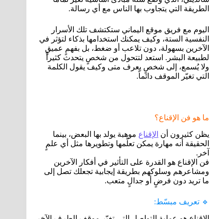
الطريقة التي يتجاوب بها الناس مع أي رسالة.
اليوم مع فريق موقع اليماني ستكتشف تلك الأسرار
النفسية الستة، وكيف يمكنك استخدامها بذكاء لتؤثر في
الآخرين بسهولة، دون تلاعب أو ضغط، بل بفهمٍ عميقٍ
لطبيعة البشر. استعد لتتحول من شخصٍ يتحدث كثيراً
ولا يُسمع، إلى شخصٍ يعرف متى وكيف يقول الكلمة
التي تغيّر الموقف دائماً.
ما هو فن الإقناع؟
يظن كثيرون أن
الإقناع
موهبة يولد بها البعض، بينما
الحقيقة أنه مهارة يمكن تعلّمها وتطويرها مثل أي علمٍ
آخر.
فن الإقناع هو القدرة على التأثير في أفكار الآخرين
ومشاعرهم وسلوكهم بطريقة إيجابية تجعلك تصل إلى
ما تريد دون فرضٍ أو جدالٍ متعب.
🔹 تعريف مبسّط:
الإقناع هو عملية التواصل التي تغيّر موقف الطرف الآخر