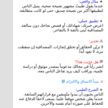
🔸
مثال واقعي:
عندما يقول طبيبٌ مشهور نصيحة صحية، يميل الناس
لتطبيقها أكثر من نصيحة صديق، حتى لو كانت متطابقة.
🔹
تطبيق عملي:
اعرض خبرتك، شهاداتك، أو قصص نجاحك دون مبالغة.
المصداقية تُبنى بالثقة لا بالتفاخر.
⚠️
تحذير:
لا تزيّن الحقائق أو تختلق إنجازات. المصداقية إن سقطت
مرة، لا تعود أبداً.
💭
هل جرّبت هذا؟
انشر رأياً في مجالك مدعوماً بمصدر موثوق أو دراسة
علمية، وراقب كيف يزيد تفاعل الناس معه.
٤.
مبدأ الاتساق والالتزام 📘
🔹
الشرح العلمي:
الناس يحبون أن يبدوا متّسقين مع قراراتهم السابقة.
عندما يعلن شخص موقفاً علنياً، يسعى لاحقاً للدفاع عنه
للحفاظ على صورته أمام نفسه والآخرين.