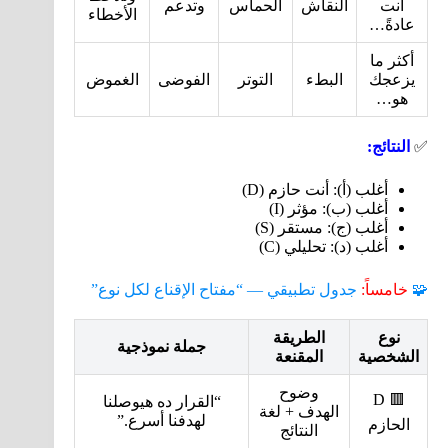
أنت
النقاش
الحماس
وتدعم
الأخطاء
عادةً…
أكثر ما
يزعجك
البطء
التوتر
الفوضى
الغموض
هو…
✅
النتائج:
أغلب (أ): أنت حازم (D)
أغلب (ب): مؤثر (I)
أغلب (ج): مستقر (S)
أغلب (د): تحليلي (C)
🧩
خامساً:
جدول تطبيقي — “مفتاح الإقناع لكل نوع”
نوع
الطريقة
جملة نموذجية
الشخصية
المقنعة
وضوح
🟥 D
“القرار ده هيوصلنا
الهدف + لغة
لهدفنا أسرع.”
الحازم
النتائج