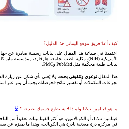
كيف أعدّ فريق موقع اليماني هذا الدليل؟
اعتمدنا في صياغة هذا المقال على بيانات رسمية صادرة عن جهات 
الأمريكية (NIH)، وكلية الطب بجامعة هارفارد، ومؤسسة 
بيانات طبية محكّمة مثل PubMed وPMC.
هذا المقال
توعوي وتثقيفي بحت
، ولا يُغني بأي شكل عن زيارة الط
بجرعات المكملات أو تفسير نتائج فحوصاتك يجب أن يمر عبر است
ما هو فيتامين ب12 ولماذا لا يستطيع جسمك تصنيعه؟
🧬
فيتامين ب12، أو الكوبالامين، هو أكثر الفيتامينات تعقيداً م
في مركزه ذرة معدنية نادرة هي الكوبالت، وهذا ما يميزه عن بقي