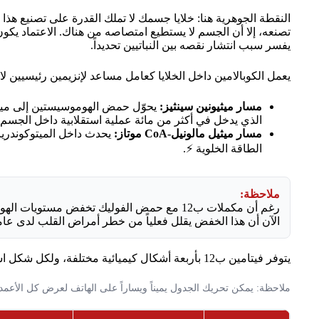
النقطة الجوهرية هنا: خلايا جسمك لا تملك القدرة على تصنيع هذا ا
تصنعه، إلا أن الجسم لا يستطيع امتصاصه من هناك. الاعتماد يكون ك
يفسر سبب انتشار نقصه بين النباتيين تحديداً.
يعمل الكوبالامين داخل الخلايا كعامل مساعد لإنزيمين رئيسيين لا
مسار ميثيونين سينثيز:
الذي يدخل في أكثر من مائة عملية استقلابية داخل الجسم 
مسار ميثيل مالونيل-CoA موتاز:
يحدث داخل الميتوكوندريا 
الطاقة الخلوية ⚡.
ملاحظة:
رغم أن مكملات ب12 مع حمض الفوليك تخفض مستو
الآن أن هذا الخفض يقلل فعلياً من خطر أمراض القلب لدى عام
يتوفر فيتامين ب12 بأربعة أشكال كيميائية مختلفة، ولكل شكل استخدام سريري خاص به:
ملاحظة: يمكن تحريك الجدول يميناً ويساراً على الهاتف لعرض كل الأعمد