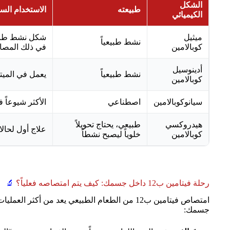
الشكل
طبيعته
الاستخدام السر
الكيميائي
ميثيل
شكل نشط طبيعي
نشط طبيعياً
كوبالامين
في ذلك المصا
أدينوسيل
نشط طبيعياً
يعمل في الميتو
كوبالامين
سيانوكوبالامين
اصطناعي
الأكثر شيوعاً 
هيدروكسي
طبيعي، يحتاج تحويلاً
علاج أول لحالا
كوبالامين
خلوياً ليصبح نشطاً
رحلة فيتامين ب12 داخل جسمك: كيف يتم امتصاصه فعلياً؟
🔬
امتصاص فيتامين ب12 من الطعام الطبيعي يعد من أكث
جسمك: