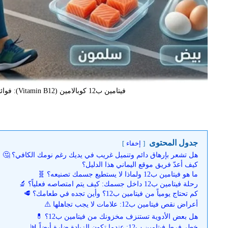
فيتامين ب12 كوبالامين (‏Vitamin B12‎‏): فوائده، أعراض نقصه، وأضرار زيادته‏
جدول المحتوى
إخفاء
هل تشعر بإرهاق دائم وتنميل غريب في يديك رغم نومك الكافي؟ 🤔
كيف أعدّ فريق موقع اليماني هذا الدليل؟
ما هو فيتامين ب12 ولماذا لا يستطيع جسمك تصنيعه؟ 🧬
رحلة فيتامين ب12 داخل جسمك: كيف يتم امتصاصه فعلياً؟ 🔬
كم تحتاج يومياً من فيتامين ب12؟ وأين تجده في طعامك؟ 🥩
أعراض نقص فيتامين ب12: علامات لا يجب تجاهلها ⚠️
هل بعض الأدوية تستنزف مخزونك من فيتامين ب12؟ 💊
خطر فرط فيتامين ب12: عندما تكون الزيادة ضارة أيضاً 📊