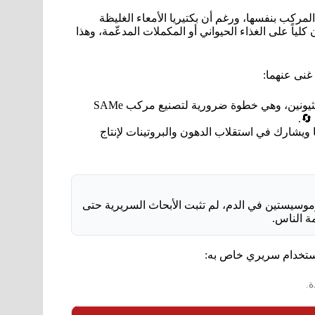
لمركب بنفسها، ورغم أن بكتيريا الأمعاء الغليظة
لياً على الغذاء الحيواني أو المكملات المدعّمة، وهذا
 غنى عنهما:
يحوّل حمض الهوموسيستين إلى ميثيونين، وهي خطوة ضرورية لتصنيع مركب SAMe
🔄.
ويشارك في استقلاب الدهون والبروتينات لإنتاج
يات الهوموسيستين في الدم، لم تثبت الأبحاث السريرية حتى
ة الناس.
ة.