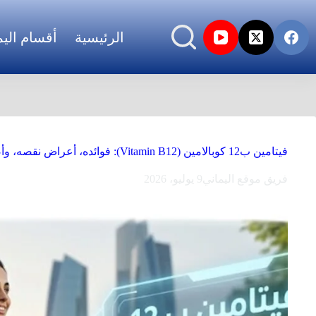
الرئيسية
أقسام اليم
فيتامين ب12 كوبالامين (‏Vitamin B12‎‏): فوائده، أعراض نقصه، وأضرار زيادته‏ 2026
فريق موقع اليماني
9 يوليو، 2026