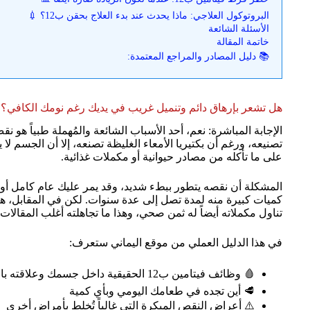
البروتوكول العلاجي: ماذا يحدث عند بدء العلاج بحقن ب12؟ 💉
الأسئلة الشائعة
خاتمة المقالة
📚 دليل المصادر والمراجع المعتمدة:
هل تشعر بإرهاق دائم وتنميل غريب في يديك رغم نومك الكافي؟ 
الإجابة المباشرة: نعم، أحد الأسباب الشائعة والمُهملة طبياً هو ن
تصنيعه، ورغم أن بكتيريا الأمعاء الغليظة تصنعه، إلا أن الجسم ل
على ما تأكله من مصادر حيوانية أو مكملات غذائية.
المشكلة أن نقصه يتطور ببطء شديد، وقد يمر عليك عام كامل أو أ
كميات كبيرة منه لمدة تصل إلى عدة سنوات. لكن في المقابل، هن
تناول مكملاته أيضاً له ثمن صحي، وهذا ما تجاهلته أغلب المقالات ا
في هذا الدليل العملي من موقع اليماني ستعرف:
🩸 وظائف فيتامين ب12 الحقيقية داخل جسمك وعلاقته بالدم والأعصاب
🥩 أين تجده في طعامك اليومي وبأي كمية
⚠️ أعراض النقص المبكرة التي غالباً تُخلط بأمراض أخرى