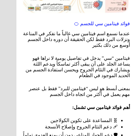
فوائد فيتامين سي للجسم 🍊
عندما نسمع اسم فيتامين سي غالباً ما نفكر في المناعة
ونزلات البرد فقط لكن الحقيقة أن دوره داخل الجسم
أوسع من ذلك بكثير
فيتامين “سي” يدخل في تفاصيل يومية لا نراها فهو
يساعد الجلد على أن يبقى أكثر تماسكاً ويدعم اللثة
ويشارك في التئام الجروح ويحسن استفادة الجسم من
الحديد الموجود في الطعام
بمعنى أبسط هو ليس “فيتامين للبرد” فقط بل عنصر
مهم يعمل في أكثر من اتجاه داخل الجسم
أهم فوائد فيتامين سي تشمل:
🧬 المساعدة على تكوين الكولاجين
🩹 دعم التئام الجروح وإصلاح الأنسجة
🛡️ دعم الجهاز المناعي دون أن يمنع العدوى تماماً