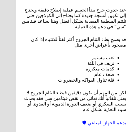
عند حدوث جرح يبدأ الجسم عملية إصلاح دقيقة ويحتاج
إلى تكوين أنسجة جديدة كما يحتاج إلى الكولاجين حتى
تلتئم المنطقة المصابة بشكل أفضل وهنا يساعد فيتامين
“سي” في دعم هذه العملية
قد يصبح بطء التئام الجروح أكثر لفتاً للانتباه إذا كان
مصحوباً بأعراض أخرى مثل:
تعب مستمر
نزيف في اللثة
كدمات متكررة
ضعف عام
قلة تناول الفواكه والخضروات
لكن من المهم أن نكون دقيقين فبطء التئام الجروح لا
يعني تلقائياً أنك تعاني من نقص فيتامين سي فقد يحدث
بسبب السكري أو ضعف الدورة الدموية أو العدوى أو
سوء التغذية بشكل عام
يدعم الجهاز المناعي 🛡️