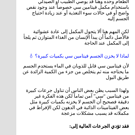
الطعام وحده وهنا قد يوصي الطبيب أو الصيدلي
باستخدام مكمل فيتامين سي خصوصاً عند وجود نقص
واضح أو في حالات سوء التغذية أو عند زيادة احتياج
الجسم إليه
لكن المهم هنا ألا يتحول المكمل إلى عادة عشوائية
فالأصل دائماً أن يبدأ الإنسان من الغذاء المتوازن ثم يلجأ
إلى المكمل عند الحاجة
لماذا لا يخزن الجسم فيتامين سي بكميات كبيرة؟ 💧
لأن فيتامين سي قابل للذوبان في الماء يستخدم الجسم
ما يحتاجه منه ثم يتخلص من جزء من الكمية الزائدة عن
طريق البول
ولهذا السبب يظن بعض الناس أن تناول جرعات كبيرة
من فيتامين “سي” آمن تماماً لكن هذه الفكرة غير
دقيقة فصحيح أن الجسم لا يخزنه بكميات كبيرة مثل
بعض الفيتامينات الذائبة في الدهون لكن الإفراط في
مكملاته قد يسبب مشكلات مزعجة
فقد تؤدي الجرعات العالية إلى: