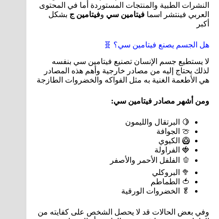
النشرات الطبية والمنتجات المستوردة أما في المحتوى
العربي فينتشر اسما
فيتامين سي
و
فيتامين ج
بشكل
أكبر
هل الجسم يصنع فيتامين سي؟ 🧬
لا يستطيع جسم الإنسان تصنيع فيتامين سي بنفسه
لذلك يحتاج إليه من مصادر خارجية وأهم هذه المصادر
هي الأطعمة الغنية به مثل الفواكه والخضروات الطازجة
ومن أشهر مصادر فيتامين سي:
🍋 البرتقال والليمون
🍈 الجوافة
🥝 الكيوي
🍓 الفراولة
🫑 الفلفل الأحمر والأصفر
🥦 البروكلي
🍅 الطماطم
🥬 الخضروات الورقية
وفي بعض الحالات قد لا يحصل الشخص على كفايته من