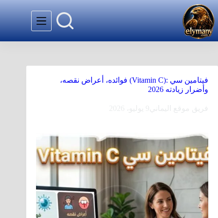
فيتامين سي‎ (Vitamin C): ‎فوائده، أعراض نقصه،
وأضرار زيادته 2026
فريق موقع اليماني
9 يوليو، 2026