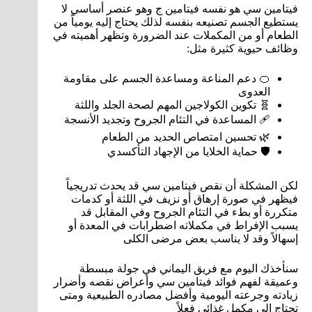
فيتامين سي هو نفسه فيتامين ج وهو عنصر أساسي لا
يستطيع الجسم تصنيعه بنفسه لذلك يحتاج إليه يومياً من
الطعام أو من المكملات عند الضرورة وتظهر أهميته في
وظائف حيوية كثيرة مثل:
🍊 دعم المناعة ومساعدة الجسم على مقاومة
العدوى
🧬 تكوين الكولاجين المهم لصحة الجلد واللثة
🩹 المساعدة في التئام الجروح وتجديد الأنسجة
🌿 تحسين امتصاص الحديد من الطعام
🛡️ حماية الخلايا من الإجهاد التأكسدي
لكن المشكلة أن نقص فيتامين سي قد يحدث تدريجياً
فيظهر في صورة إرهاق أو نزيف في اللثة أو كدمات
متكررة أو بطء في التئام الجروح وفي المقابل قد
يسبب الإفراط في مكملاته اضطرابات في المعدة أو
إسهالاً وقد لا يناسب بعض مرضى الكلى
سنأخذك اليوم مع فريق اليماني في جولة مبسطة
وعميقة لفهم فوائد فيتامين سي وأعراض نقصه وأضرار
زيادته وجرعته اليومية وأفضل مصادره الطبيعية ومتى
تحتاج إلى مكمل غذائي فعلاً