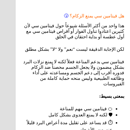
هل فيتامين سي يمنع الزكام؟
🤧
هذا واحد من أكثر الأسئلة شيوعاً حول فيتامين سي لأن
كثيرين اعتادوا تناول الفوار أو أقراص فيتامين سي مع
أول عطسة أو بداية احتقان في الحلق
لكن الإجابة الدقيقة ليست “نعم” ولا “لا” بشكل مطلق
فيتامين سي يدعم المناعة فعلاً لكنه لا يمنع نزلات البرد
بشكل مضمون ولا يجعل الجسم محصناً ضد الزكام
فدوره أقرب إلى دعم الجسم ومساعدته على أداء
وظائفه الطبيعية وليس منحه حماية كاملة من
الفيروسات
بمعنى بسيط:
🍊 فيتامين سي مهم للمناعة
🛡️ لكنه لا يمنع العدوى بشكل كامل
⏱️ قد يساعد على تقليل مدة أعراض البرد قليلاً
عند بعض الأشخاص