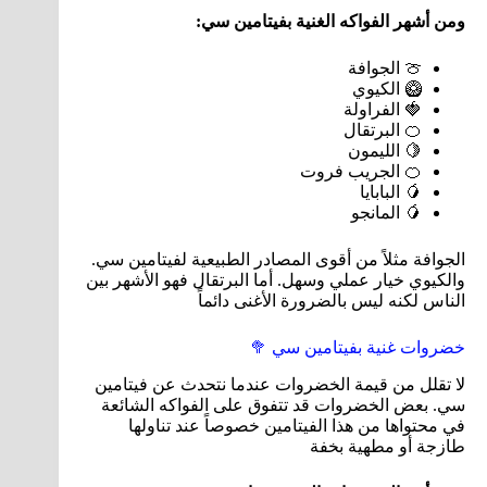
ومن أشهر الفواكه الغنية بفيتامين سي:
🍈 الجوافة
🥝 الكيوي
🍓 الفراولة
🍊 البرتقال
🍋 الليمون
🍊 الجريب فروت
🥭 البابايا
🥭 المانجو
الجوافة مثلاً من أقوى المصادر الطبيعية لفيتامين سي.
والكيوي خيار عملي وسهل. أما البرتقال فهو الأشهر بين
الناس لكنه ليس بالضرورة الأغنى دائماً
خضروات غنية بفيتامين سي 🥦
لا تقلل من قيمة الخضروات عندما نتحدث عن فيتامين
سي. بعض الخضروات قد تتفوق على الفواكه الشائعة
في محتواها من هذا الفيتامين خصوصاً عند تناولها
طازجة أو مطهية بخفة