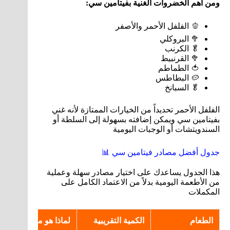
ومن أهم الخضروات الغنية بفيتامين سي:
🫑 الفلفل الأحمر والأصفر
🥦 البروكلي
🥬 الكرنب
🥦 القرنبيط
🍅 الطماطم
🥔 البطاطس
🥬 السبانخ
الفلفل الأحمر تحديداً من الخيارات الممتازة لأنه غني
بفيتامين سي ويمكن إضافته بسهولة إلى السلطة أو
السندويتشات أو الوجبات اليومية
جدول أفضل مصادر فيتامين سي 📊
هذا الجدول يساعدك على اختيار مصادر سهلة وعملية
من الأطعمة اليومية بدلاً من الاعتماد الكامل على
المكملات
الطعام
الكمية التقريبية
لماذا هو مفيد؟