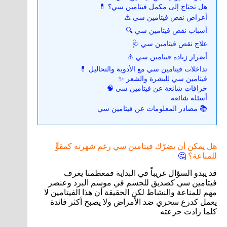
هل تحتاج إلى مكمل فيتامين سي؟ 💊
أعراض نقص فيتامين سي ⚠️
أسباب نقص فيتامين سي 🔍
علاج نقص فيتامين سي 🩺
أضرار زيادة فيتامين سي ⚠️
تداخلات فيتامين سي مع الأدوية والتحاليل 💊
فيتامين سي للبشرة والشعر ✨
خرافات شائعة عن فيتامين سي 🧠
أسئلة شائعة
📚 مصادر المعلومات عن فيتامين سي
هل يمكن أن يضرّك فيتامين سي رغم شهرته كمقوٍّ
للمناعة؟
🤔
قد يبدو السؤال غريباً في البداية فمعظمنا يعرف
فيتامين سي كصديق للجسم في موسم البرد وعنصر
مهم للمناعة والنشاط لكن الحقيقة أن هذا الفيتامين لا
يعمل كدرع سحري ضد الأمراض ولا يصبح أكثر فائدة
كلما زادت جرعته