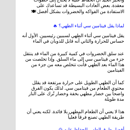
معقدة. بعض العادات البسيطة قد تساعدك على
الاستفادة من الفواكه والخضروات بشكل أفضل 🍽️
لماذا يقل فيتامين سي أثناء الطهي؟ 🔥
يقل فيتامين سي أثناء الطهي لسببين رئيسيين. الأول أنه
حساس للحرارة والثاني أنه قابل للذوبان في الماء
عند سلق الخضروات في كمية كبيرة من الماء قد ينتقل
جزء من فيتامين سي إلى ماء السلق. وإذا تخلصت من
هذا الماء بعد الطهي فأنت تتخلص معه من جزء من
الفيتامين
كما أن الطهي الطويل على حرارة مرتفعة قد يقلل
محتوى الطعام من فيتامين سي. لذلك يكون الفرق
واضحاً بين خضار مطهي بخفة وخضار تُرك على النار
مدة طويلة
هذا لا يعني أن الطعام المطهي بلا فائدة. لكنه يعني أن
طريقة الطهي تصنع فرقاً فعلياً
أفضل طرق الطهي للحفاظ عليه 🍲