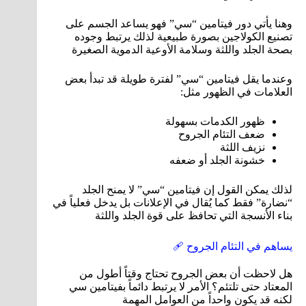
وهنا يأتي دور فيتامين “سي” فهو يساعد الجسم على
تصنيع الكولاجين بصورة طبيعية لذلك يرتبط وجوده
بصحة الجلد واللثة وسلامة الأوعية الدموية الصغيرة
وعندما يقل فيتامين “سي” لفترة طويلة قد تبدأ بعض
العلامات في الظهور مثل:
ظهور الكدمات بسهولة
ضعف التئام الجروح
نزيف اللثة
خشونة الجلد أو ضعفه
لذلك يمكن القول إن فيتامين “سي” لا يمنح الجلد
“نضارة” فقط كما يُقال في الإعلانات بل يدخل فعلياً في
بناء الأنسجة التي تحافظ على قوة الجلد واللثة
يساهم في التئام الجروح 🩹
هل لاحظت أن بعض الجروح تحتاج وقتاً أطول من
المعتاد حتى تلتئم؟ الأمر لا يرتبط دائماً بفيتامين سي
لكنه قد يكون واحداً من العوامل المهمة