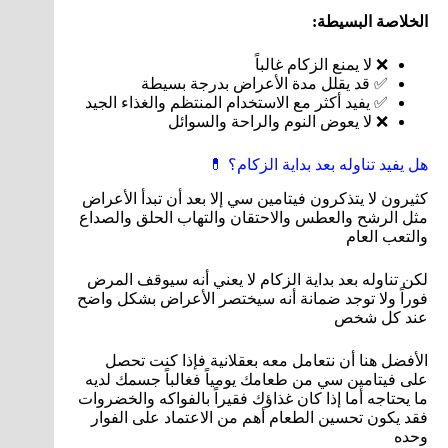
الخلاصة البسيطة:
❌ لا يمنع الزكام غالباً
✅ قد يقلل مدة الأعراض بدرجة بسيطة
✅ يفيد أكثر مع الاستخدام المنتظم والغذاء الجيد
❌ لا يعوض النوم والراحة والسوائل
هل يفيد تناوله بعد بداية الزكام؟ 💊
كثيرون لا يتذكرون فيتامين سي إلا بعد أن تبدأ الأعراض
مثل الرشح والعطس والاحتقان والتهاب الحلق والصداع
والتعب العام
لكن تناوله بعد بداية الزكام لا يعني أنه سيوقف المرض
فوراً ولا توجد ضمانة أنه سيختصر الأعراض بشكل واضح
عند كل شخص
الأفضل هنا أن نتعامل معه بعقلانية فإذا كنت تحصل
على فيتامين سي من طعامك يومياً فغالباً جسمك لديه
ما يحتاجه أما إذا كان غذاؤك فقيراً بالفواكه والخضروات
فقد يكون تحسين الطعام أهم من الاعتماد على الفوار
وحده