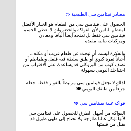
مصادر فيتامين سي الطبيعية 🍊
الحصول على فيتامين سي من الطعام هو الخيار الأفضل
لمعظم الناس لأن الفواكه والخضروات لا تعطي الجسم
فيتامين سي فقط بل تمنحه أيضاً أليافاً ومعادن
ومركبات نباتية مفيدة
والفكرة ليست أن تبحث عن طعام غريب أو مكلف.
أحياناً ثمرة كيوي أو طبق سلطة فيه فلفل وطماطم أو
نصف كوب من البروكلي قد يساعدك على الاقتراب من
احتياجك اليومي بسهولة
لذلك لا تجعل فيتامين سي مرتبطاً بالفوار فقط. اجعله
جزءاً من طبقك اليومي 🍽️
فواكه غنية بفيتامين سي 🍓
الفواكه من أسهل الطرق للحصول على فيتامين سي
لأنها تؤكل غالباً طازجة ولا تحتاج إلى طهي طويل قد
يقلل من قيمتها