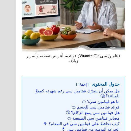
فيتامين سي‎ (Vitamin C): ‎فوائده، أعراض نقصه، وأضرار
زيادته
جدول المحتوى
إخفاء
هل يمكن أن يضرّك فيتامين سي رغم شهرته كمقوٍّ
للمناعة؟ 🤔
ما هو فيتامين سي؟ 🍊
فوائد فيتامين سي للجسم 🍊
هل فيتامين سي يمنع الزكام؟ 🤧
مصادر فيتامين سي الطبيعية 🍊
كيف تحافظ على فيتامين سي في الطعام؟ 🥦
الجرعة اليومية من فيتامين سي 💊