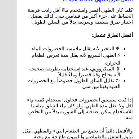
كلما كان الطهي أقصر واستخدم ماءً أقل زادت فرصة
الحفاظ على جزء أكبر من فيتامين سي. لذلك يفضل
اختيار طرق بسيطة وسريعة بدلاً من السلق الطويل
أفضل الطرق تشمل:
🥦 التبخير لأنه يقلل ملامسة الخضروات للماء
⚡ الطهي السريع لأنه يقلل مدة تعرض الطعام
للحرارة
📱 الميكروويف عند استخدامه بطريقة صحيحة
لأنه يحتاج وقتاً قصيراً وماءً قليلاً
🍲 تقليل السلق الطويل خصوصاً مع الخضروات
الغنية بفيتامين سي
إذا كنت ستسلق الخضروات فحاول استخدام كمية ماء
أقل ولا تطل مدة الطهي. ولو كان ماء السلق مناسباً
للاستخدام يمكن إضافته إلى الشوربة بدلاً من التخلص
منه
والأفضل دائماً أن تجمع بين الطعام النيء والمطهي. مثل
تناول الفلفل والطماطم والليمون طازجة مع وجبة