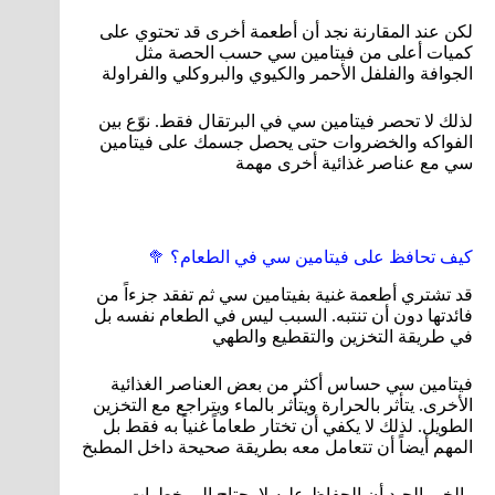
لكن عند المقارنة نجد أن أطعمة أخرى قد تحتوي على
كميات أعلى من فيتامين سي حسب الحصة مثل
الجوافة والفلفل الأحمر والكيوي والبروكلي والفراولة
لذلك لا تحصر فيتامين سي في البرتقال فقط. نوّع بين
الفواكه والخضروات حتى يحصل جسمك على فيتامين
سي مع عناصر غذائية أخرى مهمة
كيف تحافظ على فيتامين سي في الطعام؟ 🥦
قد تشتري أطعمة غنية بفيتامين سي ثم تفقد جزءاً من
فائدتها دون أن تنتبه. السبب ليس في الطعام نفسه بل
في طريقة التخزين والتقطيع والطهي
فيتامين سي حساس أكثر من بعض العناصر الغذائية
الأخرى. يتأثر بالحرارة ويتأثر بالماء ويتراجع مع التخزين
الطويل. لذلك لا يكفي أن تختار طعاماً غنياً به فقط بل
المهم أيضاً أن تتعامل معه بطريقة صحيحة داخل المطبخ
والخبر الجيد أن الحفاظ عليه لا يحتاج إلى خطوات