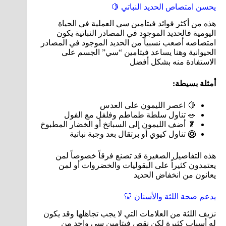
يحسن امتصاص الحديد النباتي 🍋
هذه من أكثر فوائد فيتامين سي العملية في الحياة
اليومية فالحديد الموجود في المصادر النباتية يكون
امتصاصه أصعب نسبياً من الحديد الموجود في المصادر
الحيوانية وهنا يساعد فيتامين “سي” الجسم على
الاستفادة منه بشكل أفضل
أمثلة بسيطة:
🍋 اعصر الليمون على العدس
🥗 تناول سلطة طماطم وفلفل مع الفول
🥬 أضف الليمون إلى السبانخ أو الخضار المطبوخ
🥝 تناول كيوي أو برتقال بعد وجبة نباتية
هذه التفاصيل الصغيرة قد تصنع فرقاً خصوصاً لمن
يعتمدون كثيراً على البقوليات والخضروات أو لمن
يعانون من انخفاض الحديد
يدعم صحة اللثة والأسنان 🦷
نزيف اللثة من العلامات التي لا يجب تجاهلها وقد يكون
له أسباب كثيرة لكن نقص فيتامين سي واحد من