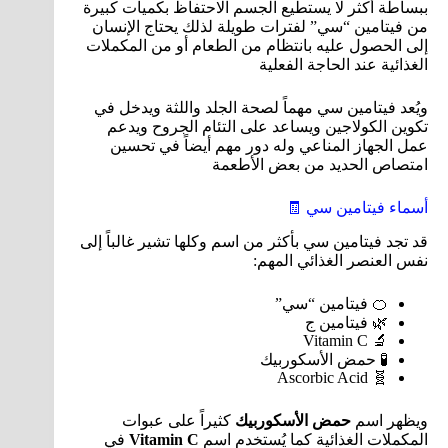
ببساطة أكثر لا يستطيع الجسم الاحتفاظ بكميات كبيرة
من فيتامين “سي” لفترات طويلة لذلك يحتاج الإنسان
إلى الحصول عليه بانتظام من الطعام أو من المكملات
الغذائية عند الحاجة الفعلية
ويُعد فيتامين سي مهماً لصحة الجلد واللثة ويدخل في
تكوين الكولاجين ويساعد على التئام الجروح ويدعم
عمل الجهاز المناعي وله دور مهم أيضاً في تحسين
امتصاص الحديد من بعض الأطعمة
أسماء فيتامين سي 🧾
قد تجد فيتامين سي بأكثر من اسم وكلها تشير غالباً إلى
نفس العنصر الغذائي المهم:
🍊 فيتامين “سي”
🌿 فيتامين ج
🔬 Vitamin C
🧪 حمض الأسكوربيك
🧬 Ascorbic Acid
ويظهر اسم
حمض الأسكوربيك
كثيراً على عبوات
المكملات الغذائية كما يُستخدم اسم
Vitamin C
في