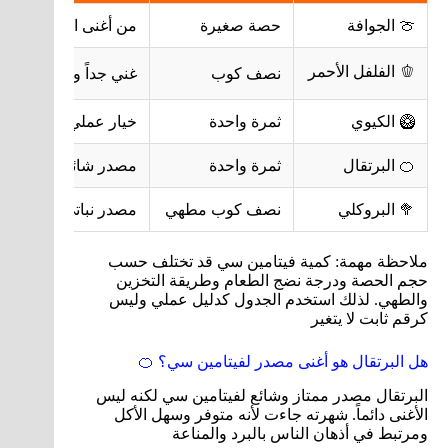
🍈 الجوافة
حصة صغيرة
من أغنى المصادر الطب
🫑 الفلفل الأحمر
نصف كوب
غني جداً وسهل إضافته
🥝 الكيوي
ثمرة واحدة
خيار عملي يومي وسهل
🍊 البرتقال
ثمرة واحدة
مصدر شائع وسهل وم
🥦 البروكلي
نصف كوب مطهي
مصدر نباتي جيد ويدخ
ملاحظة مهمة: كمية فيتامين سي قد تختلف حسب
حجم الحصة ودرجة نضج الطعام وطريقة التخزين
والطهي. لذلك استخدم الجدول كدليل عملي وليس
كرقم ثابت لا يتغير
هل البرتقال هو أغنى مصدر لفيتامين سي؟ 🍊
البرتقال مصدر ممتاز وشائع لفيتامين سي لكنه ليس
الأغنى دائماً. شهرته جاءت لأنه متوفر وسهل الأكل
ومرتبط في أذهان الناس بالبرد والمناعة