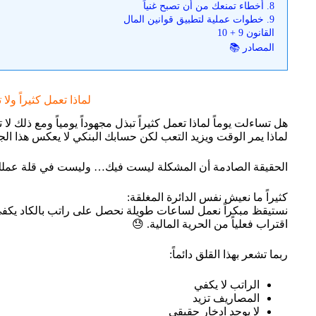
8. أخطاء تمنعك من أن تصبح غنياً
9. خطوات عملية لتطبيق قوانين المال
القانون 9 + 10
المصادر 📚
لماذا تعمل كثيراً ولا 
هل تساءلت يوماً لماذا تعمل كثيراً تبذل مجهوداً يومياً ومع ذلك 
لماذا يمر الوقت ويزيد التعب لكن حسابك البنكي لا يعكس هذا الج
الحقيقة الصادمة أن المشكلة ليست فيك… وليست في قلة عملك، 
كثيراً ما نعيش نفس الدائرة المغلقة:
نستيقظ مبكراً نعمل لساعات طويلة نحصل على راتب بالكاد يكفي 
اقتراب فعلياً من الحرية المالية. 😓
ربما تشعر بهذا القلق دائماً:
الراتب لا يكفي
المصاريف تزيد
لا يوجد ادخار حقيقي