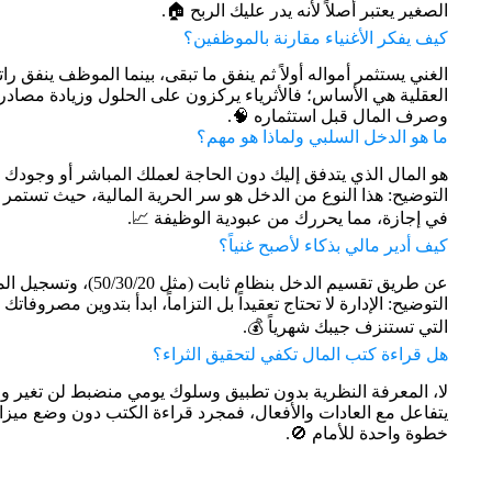
الصغير يعتبر أصلاً لأنه يدر عليك الربح 🏠.
كيف يفكر الأغنياء مقارنة بالموظفين؟
الغني يستثمر أمواله أولاً ثم ينفق ما تبقى، بينما الموظف ينفق رات
العقلية هي الأساس؛ فالأثرياء يركزون على الحلول وزيادة مصادر
وصرف المال قبل استثماره 🧠.
ما هو الدخل السلبي ولماذا هو مهم؟
هو المال الذي يتدفق إليك دون الحاجة لعملك المباشر أو وجود
التوضيح: هذا النوع من الدخل هو سر الحرية المالية، حيث تستمر 
في إجازة، مما يحررك من عبودية الوظيفة 📈.
كيف أدير مالي بذكاء لأصبح غنياً؟
عن طريق تقسيم الدخل بن
التوضيح: الإدارة لا تحتاج تعقيداً بل التزاماً، ابدأ بتدوين مصرو
التي تستنزف جيبك شهرياً 💰.
هل قراءة كتب المال تكفي لتحقيق الثراء؟
لا، المعرفة النظرية بدون تطبيق وسلوك يومي منضبط لن تغير وضع
يتفاعل مع العادات والأفعال، فمجرد قراءة الكتب دون وضع ميزاني
خطوة واحدة للأمام 🚫.