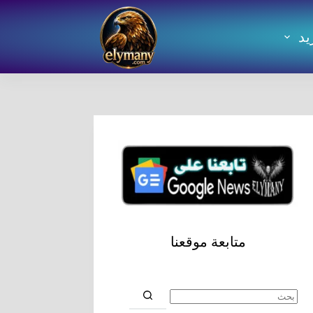
يد
متابعة موقعنا