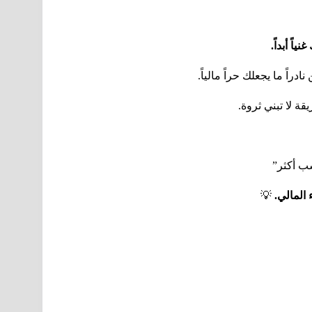
اً أبداً
.
راً ما يجعلك حراً مالياً.
ة لا تبني ثروة.
ب أكثر”
 المالي
.
💡