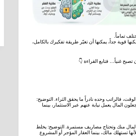
لف تماماً.
نها قوية جداً، يمكنها أن تغيّر طريقة تفكيرك بالكامل،
 تصبح غنياً… فتابع القراءة 👇
وقت، فالراتب وحده نادراً ما يحقق الثراء. التوضيح:
ن المال يعمل نيابة عنهم عبر الاستثمار، بينما
 المال منك وتحتاج مصاريف مستمرة. التوضيح: يخلط
أنها تستهلك مالك، بينما العقار المؤجر أو المشروع