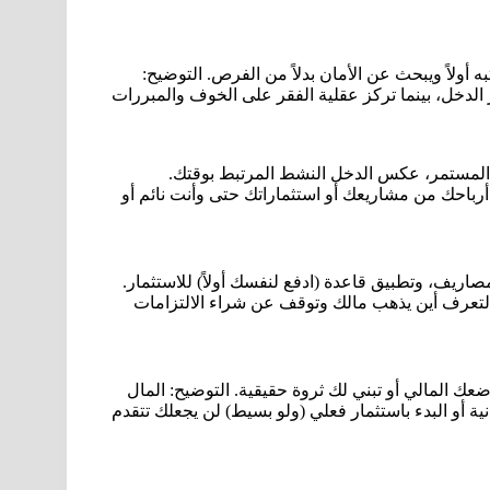
به أولاً ويبحث عن الأمان بدلاً من الفرص. التوضيح:
 الدخل، بينما تركز عقلية الفقر على الخوف والمبررات
ك المستمر، عكس الدخل النشط المرتبط بوقتك.
أرباحك من مشاريعك أو استثماراتك حتى وأنت نائم أو
ظام ثابت (مثل 50/30/20)، وتسجيل المصاريف، وتطبيق قاعدة (ادفع لنفسك أولاً) للاستثمار.
فاتك لتعرف أين يذهب مالك وتوقف عن شراء الالتزامات
ك المالي أو تبني لك ثروة حقيقية. التوضيح: المال
ة أو البدء باستثمار فعلي (ولو بسيط) لن يجعلك تتقدم