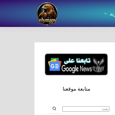
يد
متابعة موقعنا