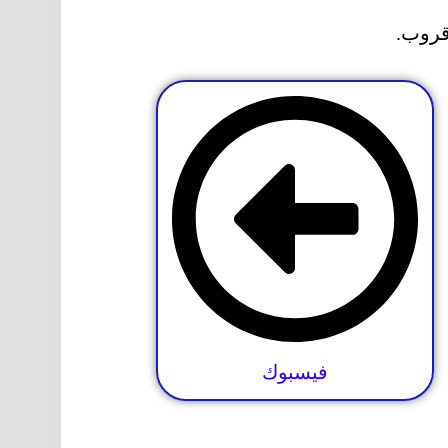
قروب.
فيسبوك