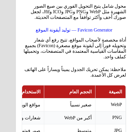
محول شامل يتيح التحويل الفوري بين صيغ الصور
الشهيرة مثل WebP وPNG وJPG وICO وJfif، لجعل
صورك أخف وأكثر توافقاً مع المتصفحات الحديثة.
Favicon Generator — توليد أيقونة الموقع
أداة مخصصة لأصحاب المواقع، تتيح رفع أي شعار
وتحويله فوراً إلى أيقونة موقع مصغرة (Favicon) بجميع
المقاسات القياسية المعتمدة في المتصفحات، وتحميلها
كملف واحد.
ملاحظة: يمكن تحريك الجدول يميناً ويساراً على الهاتف
لعرض كل الأعمدة.
الصيغة
الحجم العام
الاستخدام الأنسب
WebP
صغير نسبياً
مواقع الويب الحديثة
PNG
أكبر من WebP
شعارات وصور تحتاج 
JPG
متوسط
صور فوتوغرافية عامة