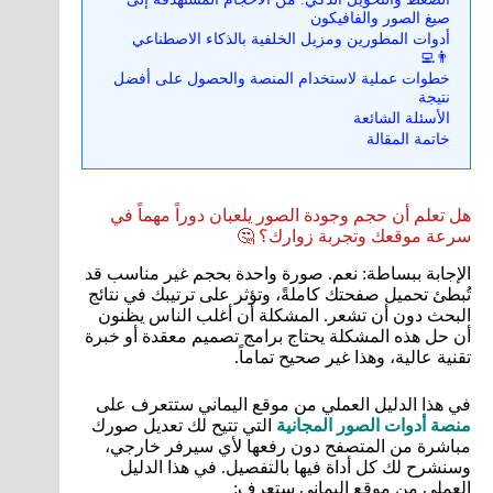
صيغ الصور والفافيكون
أدوات المطورين ومزيل الخلفية بالذكاء الاصطناعي
👨‍💻
خطوات عملية لاستخدام المنصة والحصول على أفضل
نتيجة
الأسئلة الشائعة
خاتمة المقالة
هل تعلم أن حجم وجودة الصور يلعبان دوراً مهماً في
سرعة موقعك وتجربة زوارك؟ 🤔
الإجابة ببساطة: نعم. صورة واحدة بحجم غير مناسب قد
تُبطئ تحميل صفحتك كاملةً، وتؤثر على ترتيبك في نتائج
البحث دون أن تشعر. المشكلة أن أغلب الناس يظنون
أن حل هذه المشكلة يحتاج برامج تصميم معقدة أو خبرة
تقنية عالية، وهذا غير صحيح تماماً.
في هذا الدليل العملي من موقع اليماني ستتعرف على
منصة أدوات الصور المجانية
التي تتيح لك تعديل صورك
مباشرة من المتصفح دون رفعها لأي سيرفر خارجي،
وسنشرح لك كل أداة فيها بالتفصيل. في هذا الدليل
العملي من موقع اليماني ستعرف: