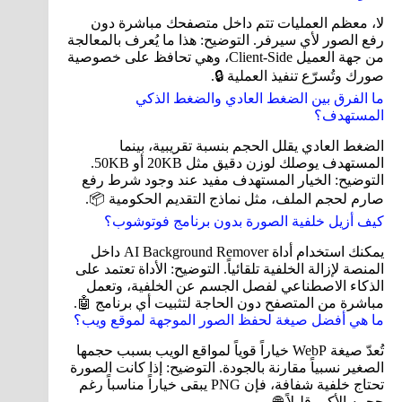
لا، معظم العمليات تتم داخل متصفحك مباشرة دون
رفع الصور لأي سيرفر. التوضيح: هذا ما يُعرف بالمعالجة
من جهة العميل Client-Side، وهي تحافظ على خصوصية
صورك وتُسرّع تنفيذ العملية 🔒.
ما الفرق بين الضغط العادي والضغط الذكي
المستهدف؟
الضغط العادي يقلل الحجم بنسبة تقريبية، بينما
المستهدف يوصلك لوزن دقيق مثل 20KB أو 50KB.
التوضيح: الخيار المستهدف مفيد عند وجود شرط رفع
صارم لحجم الملف، مثل نماذج التقديم الحكومية 📦.
كيف أزيل خلفية الصورة بدون برنامج فوتوشوب؟
يمكنك استخدام أداة AI Background Remover داخل
المنصة لإزالة الخلفية تلقائياً. التوضيح: الأداة تعتمد على
الذكاء الاصطناعي لفصل الجسم عن الخلفية، وتعمل
مباشرة من المتصفح دون الحاجة لتثبيت أي برنامج 🤖.
ما هي أفضل صيغة لحفظ الصور الموجهة لموقع ويب؟
تُعدّ صيغة WebP خياراً قوياً لمواقع الويب بسبب حجمها
الصغير نسبياً مقارنة بالجودة. التوضيح: إذا كانت الصورة
تحتاج خلفية شفافة، فإن PNG يبقى خياراً مناسباً رغم
حجمه الأكبر قليلاً 🌐.