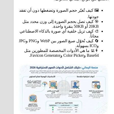
🖼️ كيف تُغيّر حجم الصورة وتضغطها دون أن تفقد
جودتها.
🎯 كيف تصل بحجم الصورة إلى وزن محدد مثل
20KB أو 50KB بنقرة واحدة.
🎨 كيف تزيل خلفية أي صورة بالذكاء الاصطناعي
مجاناً.
🔄 كيف تُحوّل صيغ الصور بين WebP وPNG وJPG
وICO بسهولة.
👨‍💻 ما هي الأدوات المخصصة للمطورين مثل
Base64 وColor Picker وFavicon Generator.