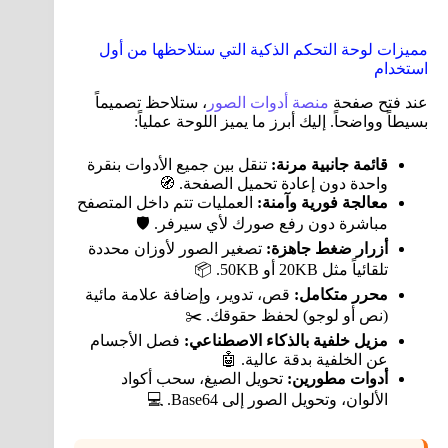
مميزات لوحة التحكم الذكية التي ستلاحظها من أول
استخدام
عند فتح صفحة
منصة أدوات الصور
، ستلاحظ تصميماً
بسيطاً وواضحاً. إليك أبرز ما يميز اللوحة عملياً:
قائمة جانبية مرنة:
تنقل بين جميع الأدوات بنقرة
واحدة دون إعادة تحميل الصفحة. 🧭
معالجة فورية وآمنة:
العمليات تتم داخل المتصفح
مباشرة دون رفع صورك لأي سيرفر. 🛡️
أزرار ضغط جاهزة:
تصغير الصور لأوزان محددة
تلقائياً مثل 20KB أو 50KB. 📦
محرر متكامل:
قص، تدوير، وإضافة علامة مائية
(نص أو لوجو) لحفظ حقوقك. ✂️
مزيل خلفية بالذكاء الاصطناعي:
فصل الأجسام
عن الخلفية بدقة عالية. 🤖
أدوات مطورين:
تحويل الصيغ، سحب أكواد
الألوان، وتحويل الصور إلى Base64. 💻