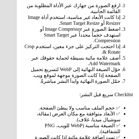
ارفع الصورة من جهازك عبر الأداة المطلوبة من
القائمة الجانبية.
إذا كانت الأبعاد غير مناسبة، استخدم أداة Image
Resizer أو Smart Target Resize.
اضغط الصورة عبر Image Compressor أو
استهدف حجماً محدداً عبر Smart Target
Compression.
إذا احتجت التركيز على جزء معين، استخدم Crop
& Rotate.
أضف علامة مائية بسيطة لحماية حقوقك عبر
Add Watermark.
حوّل الصيغة النهائية إلى WebP لتسريع تحميل
الصفحة إذا كانت الصورة موجهة لموقع ويب.
حمّل الصورة النهائية وابدأ النشر مباشرةً.
Checklist سريع قبل النشر:
✅ حجم الملف مناسب ولا يبطئ الصفحة.
✅ الأبعاد متوافقة مع مكان العرض (مقالة،
سوشيال ميديا، غلاف).
✅ الصيغة مناسبة (WebP للويب، PNG
للشفافية).
✅ تمت إضافة علامة مائية إذا كانت الصورة