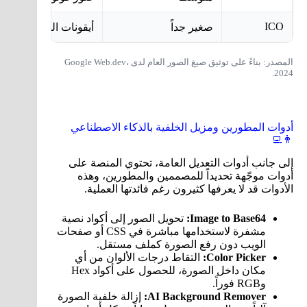
ICO
صغير جداً
أيقونات المواقع (Favicon)
المصدر: بناءً على توثيق صيغ الصور العام لدى Google Web.dev،
2024.
أدوات المطورين ومزيل الخلفية بالذكاء الاصطناعي
👨‍💻
إلى جانب أدوات التعديل العامة، تحتوي المنصة على
أدوات موجّهة تحديداً للمصممين والمطورين، وهذه
الأدوات قد لا يعرفها كثيرون رغم فائدتها العملية.
Image to Base64:
تحويل الصور إلى أكواد نصية
مشفرة لاستخدامها مباشرة في CSS أو صفحات
الويب دون رفع الصورة كملف مستقل.
Color Picker:
التقاط درجات الألوان من أي
مكان داخل الصورة، للحصول على أكواد Hex
وRGB فوراً.
AI Background Remover:
إزالة خلفية الصورة